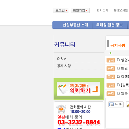
--------------
공지사항
영업
한일 다음
학생
[필독
일본 