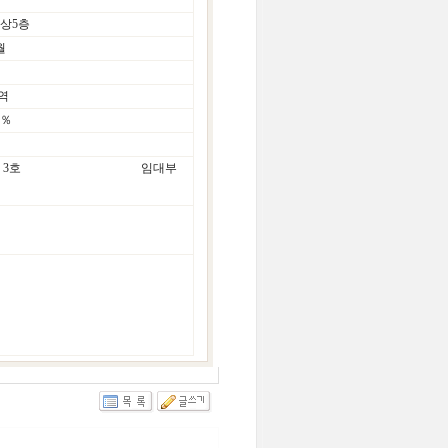
상5층
월
역
0％
.31㎡(1LDK)계：3호 임대부