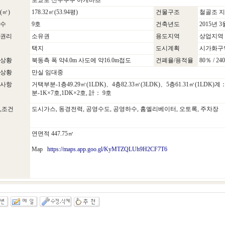
토쿄토 신주쿠쿠 아게바초
(㎡)
178.32㎡(53.94평)
건물구조
철골조 지
수
9호
건축년도
2015년 3
권리
소유권
용도지역
상업지역
택지
도시계획
시가화구
상황
북동측 폭 약4.0m 사도에 약16.0m접도
건폐율/용적율
80％ / 24
상황
만실 임대중
사항
거택부분-1층49.29㎡(1LDK)、4층82.33㎡(3LDK)、5층61
분-1K×7호,1DK×2호, 計： 9호
,조건
도시가스, 동경전력, 공영수도, 공영하수, 홈엘리베이터, 오토록, 주차장
연면적 447.75㎡
Map
https://maps.app.goo.gl/KyMTZQLUh9H2CF7T6