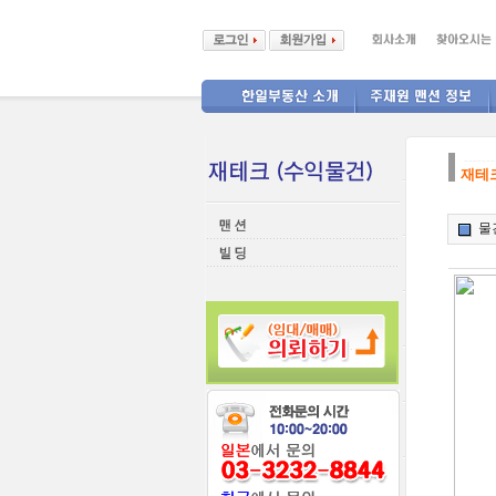
-------
재테크
물건