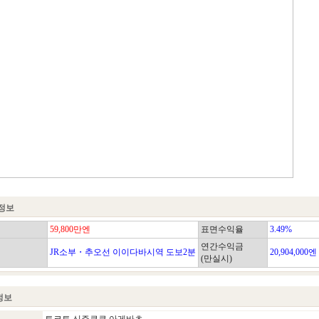
정보
59,800만엔
표면수익율
3.49%
연간수익금
JR소부・추오선 이이다바시역 도보2분
20,904,000엔
(만실시)
정보