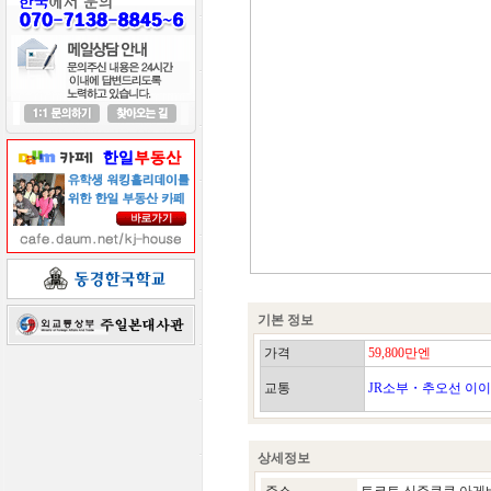
기본 정보
가격
59,800만엔
교통
JR소부・추오선 이
상세정보