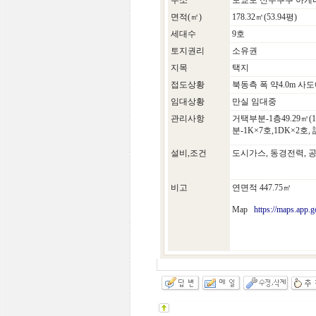
주소
토쿄토 신주쿠쿠 아게
면적(㎡)
178.32㎡(53.94평)
세대수
9호
토지권리
소유권
지목
택지
접도상황
북동측 폭 약4.0m 사도
임대상황
만실 임대중
관리사항
거택부분-1층49.29
분-1K×7호,1DK×2호,
설비,조건
도시가스, 동경전력, 
비고
연면적 447.75㎡
Map
https://maps.ap