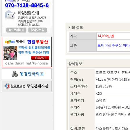
기본 정보
가격
14,000만엔
교통
토에이신주쿠선 하마초
상세정보
주소
토쿄토 추오쿠 니혼바시하
면적(㎡)
74.29㎡(베란다 14.19㎡
소재층/층수
11층 / 13층
세대수
72호
토지권리
소유권
주차장
유(월액 28,000엔～30,
관리사항
관리형태(전부위탁), 
설비,조건
가스급탕기, 도시가스