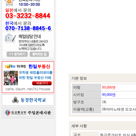
기본 정보
야찡
99,000엔
시키킹
99,000엔
방구조
1K
이용역(교통)
JR야마노테센 오오사
세부 사항
구조
철근콘크리트 지상 4