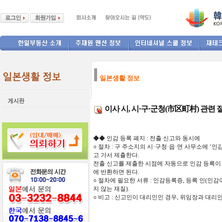
--------------
일본생활 정보
이사 시, 시·구·군청(市区町村) 관련
◆◆
인감
등록
폐지 : 전출 신고와 동시에
○
절차 : 구 주소지의 시
·
구청
·
읍
·
면 사무소에 ‘인
고 가서 제출한다.
전출 신고를 제출한 시점에 자동으로 인감 등록이
에 반환하면 된다.
○
절차에 필요한 서류 : 인감등록증, 등록 인(인감이
지 않는 재질).
○
비고 : 신고인이 대리인인 경우, 위임장과 대리