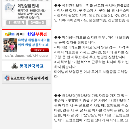
◆◆
국민건강보험
:
전출
신고와
동시에
(
전출일
○
이사
전
절차
:
구
주소의
시
·
구청
·
읍
·
면
사무소
○
절차에 필요한 서류 : 인감(인감도장), 국민건강
인 서류(마이넘버카드, 운전면허증, 건강보험증 등
◆◆
마이넘버카드를
소지한
경우 : 마이나 보험
는 등록 절차를 진행합니다.
○
마이넘버카드를 가지고 있지 않은 경우 : 자격 
○
복지 의료증을 가지고 있다면, 동시에 절차를 진행
구청
·
읍
·
면 사무소에서 주소 변경만 진행합니다.
○
사회보험 : 기본적으로 근무하는 회사에 주소 변
하지 않습니다.
마이넘버 보험증은 이사 후에도 보험증을 교체할 
다.
◆◆
요양보험
(
요양보험
가입자증을
가지고
있는
要介護
・
要支援 인증을 받은 사람이나 요양보험 가
군과 다른 시
·
구
·
군으로 이사할 때, 요양보험 주소
다만, 같은 시
·
구
·
군 내로 이사할 경우에는 전입 
또한, 이사 갈 곳이 ‘요양노인복지시설’, ‘요양노인
단체의 요양보험에 가입된 상태가 유지되므로, 요