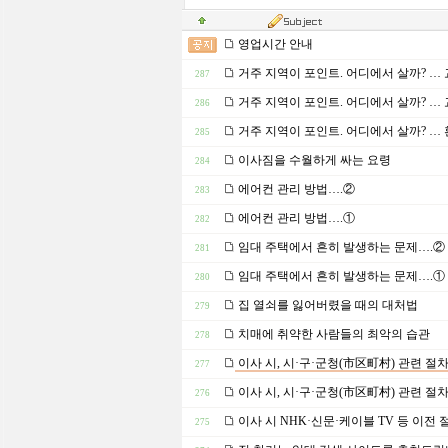
영업시간 안내
거주 지역이 포인트. 어디에서 살까? … 교
287
거주 지역이 포인트. 어디에서 살까? … 교
286
거주 지역이 포인트. 어디에서 살까? … 
285
이사짐을 수월하게 싸는 요령
284
에어컨 관리 방법….②
283
에어컨 관리 방법….①
282
임대 주택에서 흔히 발생하는 문제….②
281
임대 주택에서 흔히 발생하는 문제….①
280
집 열쇠를 잃어버렸을 때의 대처법
279
치매에 취약한 사람들의 최악의 습관
278
이사 시, 시·구·군청(市区町村) 관련 절
277
이사 시, 시·구·군청(市区町村) 관련 절
276
이사 시 NHK·신문·케이블 TV 등 이전 
275