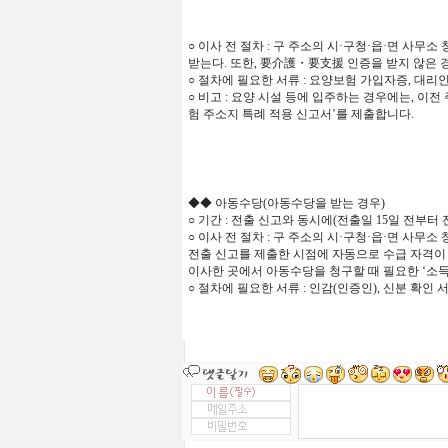
○
이사
전
절차
:
구
주소의
시
·
구청
·
읍
·
면
사무소
받는다
.
또한
,
要介護
・要支援
인증을
받지
않은
○
절차에 필요한 서류 : 요양보험 가입자증, 대리
○
비고 : 요양 시설 등에 입주하는 경우에는, 이전
험 주소지 특례 적용 신고서’를 제출합니다.
◆◆
아동수당
(
아동수당을
받는
경우
)
○
기간 : 전출 신고와 동시에(전출일 15일 전부터
○
이사 전 절차 : 구 주소의 시
·
구청
·
읍
·
면 사무소 
전출 신고를 제출한 시점에 자동으로 수급 자격이
이사한 곳에서 아동수당을 청구할 때 필요한 ‘소득
○
절차에
필요한
서류
:
인감
(
인증인
),
신분
확인