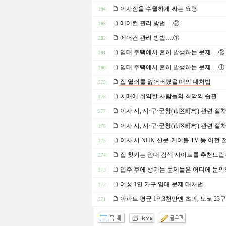
이사짐을 수월하게 싸는 요령
284
에어컨 관리 방법….②
283
에어컨 관리 방법….①
282
임대 주택에서 흔히 발생하는 문제….②
281
임대 주택에서 흔히 발생하는 문제….①
280
집 열쇠를 잃어버렸을 때의 대처법
279
치매에 취약한 사람들의 최악의 습관
278
이사 시, 시·구·군청(市区町村) 관련 절
277
이사 시, 시·구·군청(市区町村) 관련 절
276
이사 시 NHK·신문·케이블 TV 등 이전 
275
집 찾기는 임대 검색 사이트를 추천드
274
입주 후에 생기는 문제들은 어디에 문의
273
여성 1인 가구 임대 문제 대처법
272
아파트 평균 1억3천만엔 초과, 도쿄 23
271