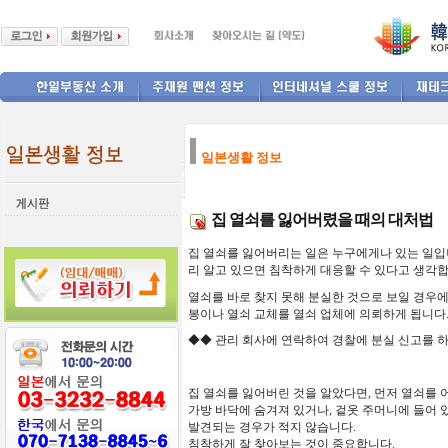
--------------
일본생활 정보
집 열쇠를 잃어버렸을 때의 대처법
집
열쇠를
잃어버리는
일은
누구에게나
있는
일입
리
알고
있으면
침착하게
대응할
수
있다고
생각
열쇠를
바로
찾지
못해
분실한
것으로
보일
경우에
봉이나
열쇠
교체를
열쇠
업체에
의뢰하게
됩니다
◆◆
관리
회사에
연락하여
경찰에
분실
신고를
집
열쇠를
잃어버린
것을
알았다면
,
먼저
열쇠를
가방
바닥에
숨겨져
있거나
,
겉옷
주머니에
들어
발견되는
경우가
적지
않습니다
.
침착하게
잘
찾아보는
것이
중요합니다
.