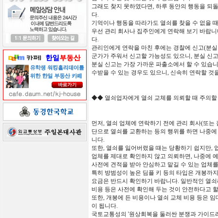
그래도
찾지
못하였다면
,
하루
동안의
행동을
되
다
.
기억이나 행동을 따라가도 열쇠를 찾을 수 없을 
우선 관리 회사나 집주인에게 연락해 보기 바랍니
다.
관리인에게 연락을 마친 후에는 경찰에 신고(분실 
군가가 주워서 신고할 가능성도 있으니, 분실 신고
분실 신고는 가장 가까운 파출소에서 할 수 있습니
수받을 수 있는 경우도 있으니, 신속히 연락할 것
◆◆
열쇠업자에게
열쇠
교체를
의뢰할
때
주의할
먼저,
열쇠
업체에
연락하기
전에
관리
회사
(
또는
단으로
열쇠를
교환하는
등의
행위를
하면
나중에
니다
.
또한
,
열쇠를
잃어버렸을
때는
당황하기
쉽지만
,
업체를
제대로
확인하지
않고
의뢰하면
,
나중에
사전에
견적을
받아
안심하고
맡길
수
있는
업체
특히
방범성이
높은
딤플
키
등의
타입은
개봉까
요금은
반드시
확인하기
바랍니다
.
일반적인
열쇠
비용
등은
사전에
확인해
두는
것이
안전하다고
또한, 개봉에 든 비용이나 열쇠 교체 비용 등은 
이 됩니다.
국토교통성의 '원상회복을 둘러싼 분쟁과 가이드라인