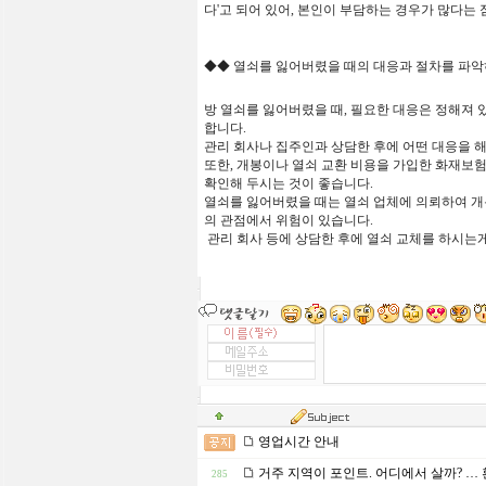
다'고 되어 있어, 본인이 부담하는 경우가 많다는
◆◆
열쇠를
잃어버렸을
때의
대응과
절차를
파악
방
열쇠를
잃어버렸을
때
,
필요한
대응은
정해져
합니다
.
관리
회사나
집주인과
상담한
후에
어떤
대응을
또한
,
개봉이나
열쇠
교환
비용을
가입한
화재보
확인해
두시는
것이
좋습니다
.
열쇠를 잃어버렸을 때는 열쇠 업체에 의뢰하여 개
의 관점에서 위험이 있습니다.
관리 회사 등에 상담한 후에 열쇠 교체를 하시는
영업시간 안내
거주 지역이 포인트. 어디에서 살까? … 
285