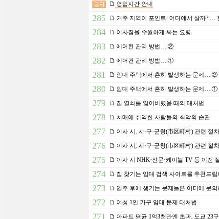
영업시간 안내
285
거주 지역이 포인트. 어디에서 살까? … 
284
이사짐을 수월하게 싸는 요령
283
에어컨 관리 방법….②
282
에어컨 관리 방법….①
281
임대 주택에서 흔히 발생하는 문제….②
280
임대 주택에서 흔히 발생하는 문제….①
279
집 열쇠를 잃어버렸을 때의 대처법
278
치매에 취약한 사람들의 최악의 습관
277
이사 시, 시·구·군청(市区町村) 관련 절
276
이사 시, 시·구·군청(市区町村) 관련 절
275
이사 시 NHK·신문·케이블 TV 등 이전 
274
집 찾기는 임대 검색 사이트를 추천드
273
입주 후에 생기는 문제들은 어디에 문의
272
여성 1인 가구 임대 문제 대처법
271
아파트 평균 1억3천만엔 초과, 도쿄 23