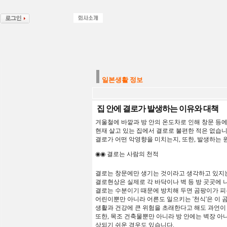
--------------
일본생활 정보
집 안에 결로가 발생하는 이유와 대책
겨울철에
바깥과
방 안의
온도차로 인해
창문
등
현재 살고 있는 집에서
결로로
불편한
적은
없습
결로가
어떤
악영향을
미치는지
,
또한,
발생하는
◉◉
결로는
사람의
천적
결로는
창문에만
생기는
것이라고
생각하고
있지
결로현상은
실제로
각
바닥이나
벽
등
방
곳곳에
결로는
수분이기
때문에
방치해
두면
곰팡이가 피
어린이뿐만
아니라
어른도
일으키는
'
천식
'
은
이
생활과 건강에
큰
위험을
초래한다고
해도
과언이
또한,
목조
건축물뿐만
아니라
방
안에는
벽장
아니
상되기
쉬운
경우도
있습니다
.