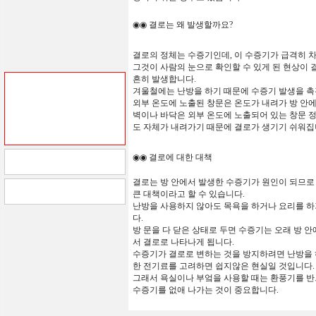
◉◉
결로는
왜
발생할까요?
결로의
정체는
수증기인데
,
이
수증기가
급격히
그것이
사람의
눈으로
확인할
수
있게
된
현상이
흔히
발생합니다
.
겨울철에는
난방을 하기
때문에
수증기
발생을
촉
외부
온도에
노출된
창문은
온도가
내려가
방
안
벽이나
바닥은
외부
온도에
노출되어
있는
창문
도
자체가
내려가기
때문에
결로가
생기기
쉬워집
◉◉
결로에
대한
대책
결로는
방
안에서
발생한
수증기가
원인이
되므로
큰
대책이라고 할 수 있습니다
.
난방을
사용하지
않아도
목욕을
하거나
요리를
하
다
.
방 문을
다
닫은
상태로
두면
수증기는
오래
방
안
서
결로로
나타나게 됩
니다
.
수증기가
결로로
변하는
것을
방지하려면
난방을
한
전기료를
고려하면
쉽지않은 현실일
것입니다
.
그래서
욕실이나
부엌을
사용할
때는
환풍기를
반
수증기를
없애
나가는
것이
중요합니다
.