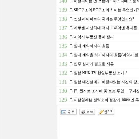
140
이탈리아는 안 쓰는데... 파스타에 스푼 
139
SRC구조와 RC구조의 차이는 무엇인가?
138
맨션과 아파트의 차이는 무엇인가요?
137
라쿠텐 사상최대 적자 1141억엔 휴대폰
136
계약시 부동산 용어 정리
135
임대 계약까지의 흐름
134
임대 계약을 하기까지의 흐름(계약시 필
133
입주 심사에 필요한 서류
132
일본 NHK TV 한일부동산 소개!!
131
일본 내진설계가 버틸수있는 지진의 강
130
日, 원자로 조사에 美 로봇 투입… 구겨진 
129
세븐일레븐 전력소비 절감에 100억엔 