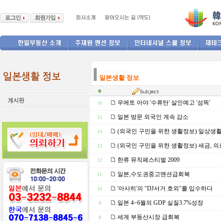
--------------
일본생활 정보
우에토 아야 '수류탄' 살인예고 '섬뜩'
16
일본 방문 외국인 계속 감소
15
(외국인 구민을 위한 생활정보) 일상생
14
(외국인 구민을 위한 생활정보) 세금, 의
13
한류 뮤직페스티벌 2009
12
일본,수도권중고맨션급회복
11
'아사히'의 "DJ서거 호외"를 입수하다
10
일본 4~6월의 GDP 실질3.7%성장
9
세계 부동산시장 급회복
8