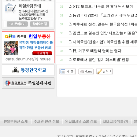
NTT 도코모, 나무로 된 휴대폰 선보여
39
동경국제영화제 「코리안 시네마 위크 2
38
야후재팬 선정, 일본내 한국음식점 1위는
37
김밥으로 일본인 입맛 사로잡는 비결은?
36
재외국민(진출기업), 외국인을 위한 세
35
日, 거꾸로 매달려 달리는 열차
34
도쿄에서 열린 '김치 페스티벌' 현장
33