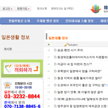
--------------
일본생활 정보
송금-환전 사기 주의
48
동경워킹홀리데이비자소지자 지원협의
47
지금이 내 집 마련의 찬스!!!
46
유학생이 일본에서 방을 구하려면?
45
동경 지역의 원룸 월세가격은 얼마?
44
도쿄에서 외국인이 좋은 집 구하는 법?
43
[
일본 장기 연휴, 왜 이렇게 많은 걸까
42
제3회 금호아시아나배 '말해보자 한국어
41
영주권자 등 입영희망자 재외공관 신청 
40