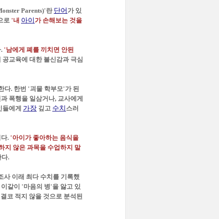
r Parents)'란
단어
가 있
뜻으로
'내
아이
가 손해보는 것을
.
'남에게 폐를 끼치면 안된
 공교육에 대한 불신감과 극심
다. 한번 '괴물 학부모'가 된
언과 폭행을 일삼거나, 교사에게
본인들에게
가장
깊고
수치
스러
다.
'아이가 좋아하는 음식을
요하지 않은 과목을 수업하지 말
다.
 조사 이래 최다 수치를 기록했
 이같이 '마음의 병'을 앓고 있
 결코 적지 않을 것으로 분석된