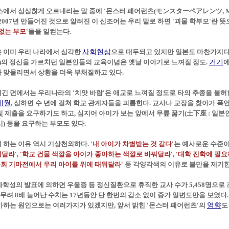
에서 심심찮게 오르내리는 말 중에 '몬스터 페어런츠(モンスターペアレンツ, Monste
 2007년 만들어진 것으로 알려진 이 신조어는 우리 말로 하면 '괴물 학부모'란 
없는 부
모'
들을 일컫는다.
 이미 우리 나라에서 심각한
사회현상
으로 대두되고 있지만 일본도 마찬가지다
和)의 정신을 가르치던 일본인들의 교육이념은 옛날 이야기로 느껴질 정도.
거기
에
 맞물리면서 상황을 더욱 부채질하고 있다.
긴 면에서는 우리나라의 '치맛 바람'은 애교로 느껴질 정도로 타의 추종을 불허한
개월
, 심하면 수 년에 걸쳐 학교 관계자들을 괴롭힌다. 교사나 교장을 찾아가 폭
및 제출을 요구하기도 하고, 심지어 아이가 보는 앞에서 무릎 꿇기(土下座 : 일
시) 등을 요구하는 부모도 있다.
 하는 이유 역시 기상천외하다.
'내 아이가 차별받는 것 같다'
는 예사로운 수준이
달라', '학교 건물 색깔을 아이가 좋아하는 색깔로 바꿔달라', '대학 진학에 필
운동회 기마전에서 우리 아이를 위에 태워달라'
등 각양각색의 이유로 불만을 제기한
부과학성의 발표에 의하면 우울증 등 정신질환으로 휴직한 교사 수가 5,458명으로
이 무려 8배 늘어난 수치는 17년동안 단 한번의 감소 없이 증가 일변도만을 보였다.
가하는 원인으로는 여러가지가 있겠지만, 앞서 밝힌 '몬스터 페어런츠'의
영향
도