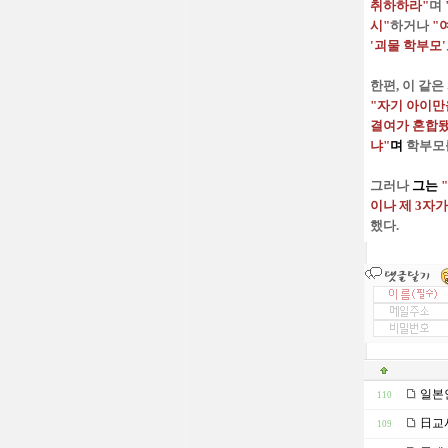
취하하라"
며
시"
하거나
"
'괴물 학부모
한편, 이 같
"자기 아이만
결여가 혼합
냐"
며
학부모
그러나
그는
이나 제 3자
했다.
일본
110
日교사
109