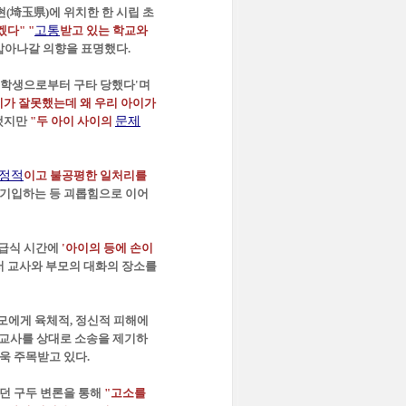
(埼玉県)에 위치한 한 시립 초
겠다"
"
고통
받고 있는 학교와
 밟아나갈 의향을 표명했다.
른 학생으로부터 구타 당했다'며
이가 잘못했는데 왜 우리 아이가
했지만
"두 아이 사이의
문제
정적
이고 불공평한 일처리를
 기입하는 등 괴롭힘으로 이어
 급식 시간에
'아이의 등에 손이
나서 교사와 부모의 대화의 장소를
모에게 육체적, 정신적 피해에
 교사를 상대로 소송을 제기하
욱 주목받고 있다.
었던 구두 변론을 통해
"고소를