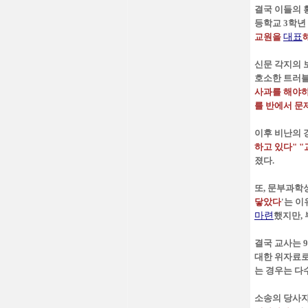
결국 이들의 
등학교 3학년
교원을
대표
신문 각지의 
호소한 트러블
사과를 해야
를 반에서 문
이후 비난의 
하고 있다" 
졌다.
또, 문부과학
닿았다
'는 
마련
했지만,
결국 교사는 9
대한 위자료로
는 경우는 다
소송의 당사자