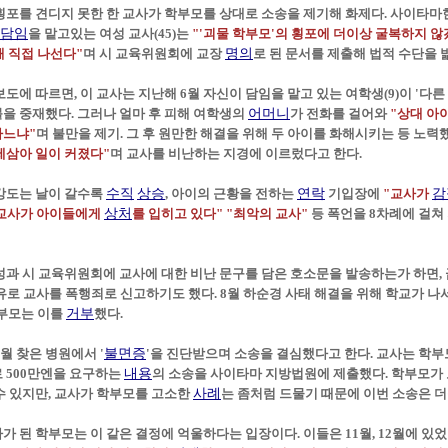
횡포를 견디지 못한 한 교사가 학부모를 상대로 소송을 제기해 화제다. 사이타마현
담임
을 맡고있는 여성 교사(45)는
"'괴물 학부모'의 횡포에 더이상 굴복하지 않
해 직접 나선다"
며 시 교육위원회에 교장
명의
로 된 문서를 제출해 법적 수단을
보도에 따르면, 이 교사는 지난해 6월 자신이 담임을 맡고 있는 여학생(9)이 '다
을 중재했다. 그러나 얼마 후 피해 여학생의
어머니
가 전화를 걸어와
"상대 아
하느냐"
며 불만을 제기. 그 후 원만한 해결을 위해 두 아이를 화해시키는 등 노력
제삼아 일이 커졌다"
며 교사를 비난하는 지경에 이르렀다고 한다.
강도는 날이 갈수록
수직
상승
, 아이의 근황을 전하는
연락
기입장에
"교사가
감
"교사가 아이들에게
상처
를 입히고 있다" "최악의 교사"
등 폭언을 8차례에 걸쳐
성과 시 교육위원회에 교사에 대한 비난 문구를 담은 호소문을 발송하는가 하면,
이유로 교사를 폭행죄로 신고하기도 했다. 8월 하순경 사태 해결을 위해 학교가 
 부모는 이를
거부
했다.
월 찾은 병원에서 '
불면증
'을 진단받으며 소송을 결심했다고 한다. 교사는 학부
 500만엔을 요구하는
내용
의 소송을 사이타마 지방법원에 제출했다. 학부모가
수 있지만, 교사가 학부모를 고소한
사례
는 좀처럼 드물기 때문에 이번 소송은 더
가 된 학부모는 이 같은 결정에 억울하다는 입장이다. 이들은 11월, 12월에 있