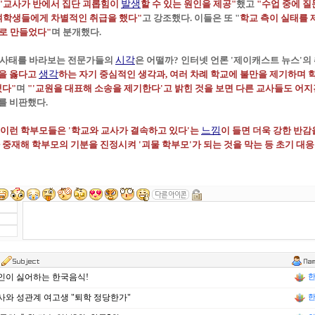
"교사가 반에서 집단 괴롭힘이
발생
할 수 있는 원인을 제공"
했고
"수업 중에 질
여학생들에게 차별적인 취급을 했다"
고 강조했다. 이들은 또 "
학교 측이 실태를 
'로 만들었다"
며 분개했다.
은 사태를 바라보는 전문가들의
시각
은 어떨까? 인터넷 언론 '제이캐스트 뉴스'의
을 옳다고
생각
하는 자기 중심적인 생각과, 여러 차례 학교에 불만을 제기하며 
됐다"
며
"'교원을 대표해 소송을 제기한다'고 밝힌 것을 보면 다른 교사들도 어
를 비판했다.
"이런 학부모들은 '학교와 교사가 결속하고 있다'는
느낌
이 들면 더욱 강한 반감
가 중재해 학부모의 기분을 진정시켜 '괴물 학부모'가 되는 것을 막는 등 초기 대
인이 싫어하는 한국음식!
한
와 성관계 여고생 "퇴학 정당한가"
한