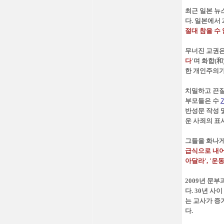
최근 일본 뉴스
다. 일본에서
절대 참을 수 
무너진 교권은
다
'며 화합(
한 개인주의가
치밀하고 끈질
부모들은 수
반성문 작성 
운 사죄의 표
그들을 화나게
급식으로 내어
아달라', '
2009년 문
다. 30년 사
는 교사가 증
다.