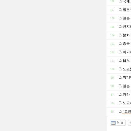
국제 
108
일본4
107
일본 
106
반지
105
분화 
104
중국
103
아키하
102
日 방
101
도쿄돔
100
뭐? 
99
일본 
98
카라 
97
도요타
96
"교권
95