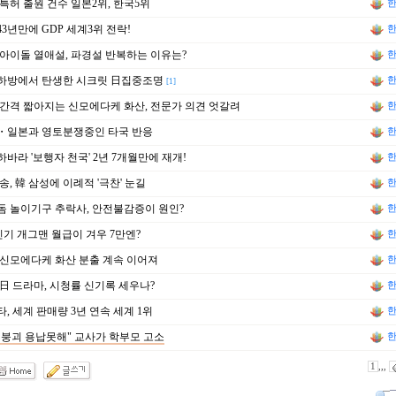
특허 출원 건수 일본2위, 한국5위
한
3년만에 GDP 세계3위 전락!
한
아이돌 열애설, 파경설 반복하는 이유는?
한
하방에서 탄생한 시크릿 日집중조명
한
[1]
간격 짧아지는 신모에다케 화산, 전문가 의견 엇갈려
한
・일본과 영토분쟁중인 타국 반응
한
바라 '보행자 천국' 2년 7개월만에 재개!
한
송, 韓 삼성에 이례적 '극찬' 눈길
한
 놀이기구 추락사, 안전불감증이 원인?
한
인기 개그맨 월급이 겨우 7만엔?
한
신모에다케 화산 분출 계속 이어져
한
日 드라마, 시청률 신기록 세우나?
한
, 세계 판매량 3년 연속 세계 1위
한
붕괴 용납못해" 교사가 학부모 고소
한
1
,,,