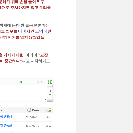
문하기 위해 손을 들어도 무
제대로 조사하지도 않고 우리를
 취재에 응한 한 교육 평론가는
학교 업무를
마비
시킨
도덕적
인
지간히 피해를 입지 않았겠느
을 가지기 마련"
이라며
"교장
응이 중요하다"
라고 지적하기도
0
3500
일부동산
2011-02-20
5632
일부동산
2011-02-18
5503