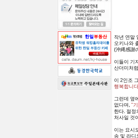
작년 연말 
오키나와 출
(沖縄感謝の
이들이 기자
산더미처럼 
이 2인조 
행복합니다
그런데 옆
없다며,
"
한다
.
절정
처사일 것이
이는 요시모
송 및 라디