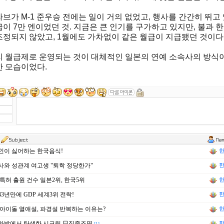
브가 M-1 준우승 전에는 일이 거의 없었고, 행사를 간간히 뛰고
이 7만 엔이었던 것. 지금은 큰 인기를 구가하고 있지만, 불과 
정되지 않았고, 1월에도 가차없이 같은 월급이 지급됐던 것이다
리 월급제로 운영되는 것이 대체적인 일본의 연예 소속사의 방식이
한 모습이었다.
인이 싫어하는 한국음식!
한
와 성관계 여고생 "퇴학 정당한가"
한
특허 출원 건수 일본2위, 한국5위
한
3년만에 GDP 세계3위 전락!
한
아이돌 열애설, 파경설 반복하는 이유는?
한
하방에서 탄생한 시크릿 日집중조명
한