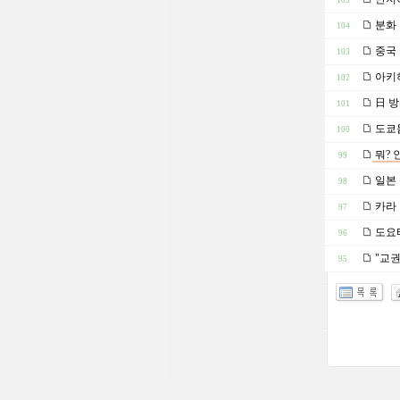
105
분화 
104
중국
103
아키하
102
日 방
101
도쿄돔
100
뭐? 
99
일본 
98
카라 
97
도요타
96
"교권
95