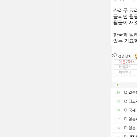
스리무 크라
급되던 월급
월급이 재조
한국과 달
있는 기묘
일본
110
日교사
109
국제 
108
일본4
107
일본 
106
반지