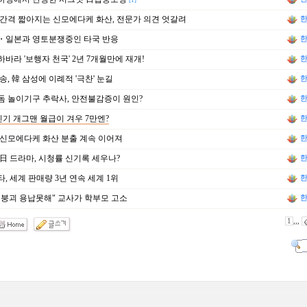
[1]
간격 짧아지는 신모에다케 화산, 전문가 의견 엇갈려
한
・일본과 영토분쟁중인 타국 반응
한
바라 '보행자 천국' 2년 7개월만에 재개!
한
송, 韓 삼성에 이례적 '극찬' 눈길
한
 놀이기구 추락사, 안전불감증이 원인?
한
인기 개그맨 월급이 겨우 7만엔?
한
신모에다케 화산 분출 계속 이어져
한
日 드라마, 시청률 신기록 세우나?
한
, 세계 판매량 3년 연속 세계 1위
한
붕괴 용납못해" 교사가 학부모 고소
한
1
,,,