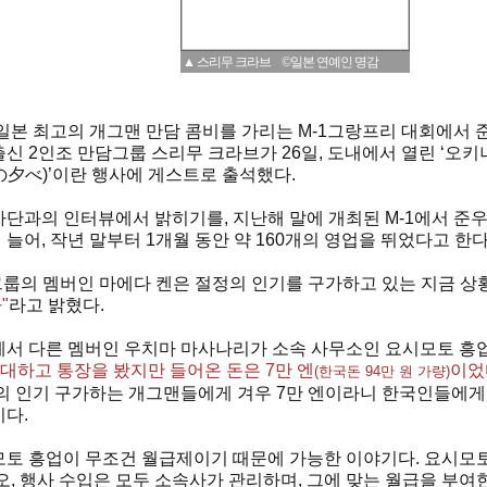
▲ 스리무 크라브 ©일본 연예인 명감
일본 최고의 개그맨 만담 콤비를 가리는 M-1그랑프리 대회에서
신 2인조 만담그룹 스리무 크라브가 26일, 도내에서 열린 ‘오
夕べ)’이란 행사에 게스트로 출석했다.
단과의 인터뷰에서 밝히기를, 지난해 말에 개최된 M-1에서 준우
늘어, 작년 말부터 1개월 동안 약 160개의 영업을 뛰었다고 한다
그룹의 멤버인 마에다 켄은 절정의 인기를 구가하고 있는 지금 상
"
라고 밝혔다.
에서 다른 멤버인 우치마 마사나리가 소속 사무소인 요시모토 흥
기대하고 통장을 봤지만 들어온 돈은 7만
엔
이었
(한국돈 94만 원 가량)
의 인기 구가하는 개그맨들에게 겨우 7만 엔이라니 한국인들에게
다.
토 흥업이 무조건 월급제이기 때문에 가능한 이야기다. 요시모토
오, 행사 수입은 모두 소속사가 관리하며, 그에 맞는 월급을 부여