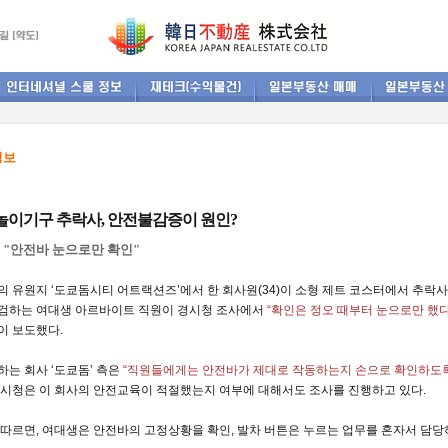
정보
놀이기구 추락사, 안전불감증이 원인?
"안전바 눈으로만 확인"
구의
유원지
‘
도쿄돔
시티 어트랙션즈’에서 한
회사
원(34)이
소형
제트
코스터
에서 추락사
검
하는 여대생
아르바이트
직원
이
경시
청 조사에서
“확인은 정오 때부터 눈으로만 했다
이 보도했다.
하는 회사 ‘도쿄돔’ 측은
“직원들에게는
안전바가 제대로
작동
하는지 손으로 확인하도
시청은 이 회사의 안전
교육
이 적절했는지
여부
에 대해서도 조사를
진행
하고 있다.
 따르면, 여대생은 안전바의 고정상황을 확인, 발차
버튼
은 누르는 업무를 혼자서 담당