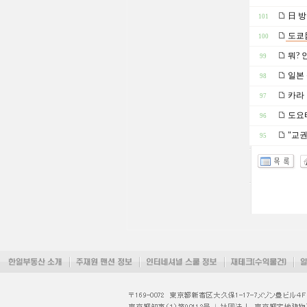
日 방
101
도쿄돔
100
뭐? 
99
일본 
98
카라 
97
도요타
96
"교권
95