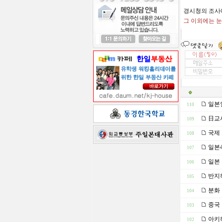
경시청의 조사
그 이외에는 
일본
110
日교사
109
국제 
108
일본4
107
일본 
106
반지
105
분화 
104
중국
103
아키하
102