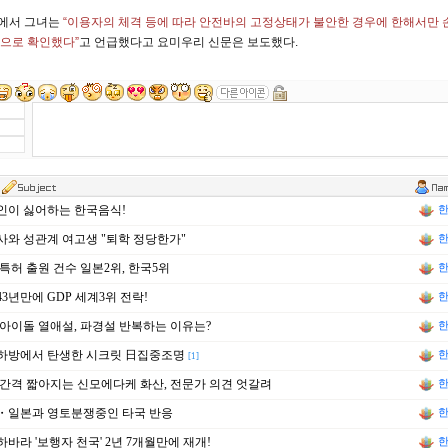
에서 그녀는
“이용자의 체격 등에 따라 안전바의 고정상태가 불안한 경우에 한해서만 
눈으로 확인했다”
고 언급했다고 요미우리 신문은 보도했다.
인이 싫어하는 한국음식!
한
와 성관계 여고생 "퇴학 정당한가"
한
특허 출원 건수 일본2위, 한국5위
한
3년만에 GDP 세계3위 전락!
한
아이돌 열애설, 파경설 반복하는 이유는?
한
하방에서 탄생한 시크릿 日집중조명
한
[1]
간격 짧아지는 신모에다케 화산, 전문가 의견 엇갈려
한
・일본과 영토분쟁중인 타국 반응
한
바라 '보행자 천국' 2년 7개월만에 재개!
한