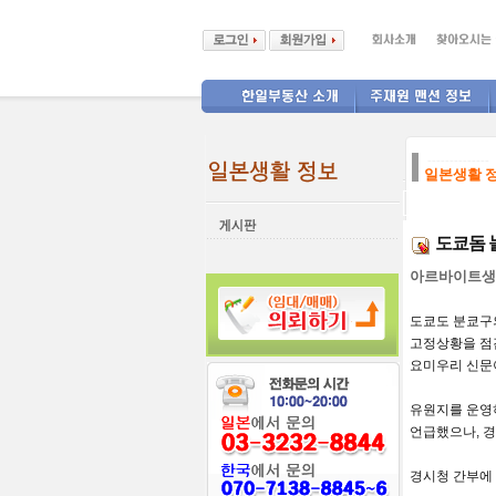
--------------
일본생활 
도쿄돔 
아르바이트생 
도쿄
도 분쿄
고정
상황을
점
요미우리 신문
유원지를
운영
언급했으나, 경
경시청 간부에