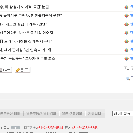
송, 韓 삼성에 이례적 '극찬' 눈길
한
 놀이기구 추락사, 안전불감증이 원인?
한
인기 개그맨 월급이 겨우 7만엔?
한
신모에다케 화산 분출 계속 이어져
한
日 드라마, 시청률 신기록 세우나?
한
, 세계 판매량 3년 연속 세계 1위
한
붕괴 용납못해" 교사가 학부모 고소
한
1
,,,