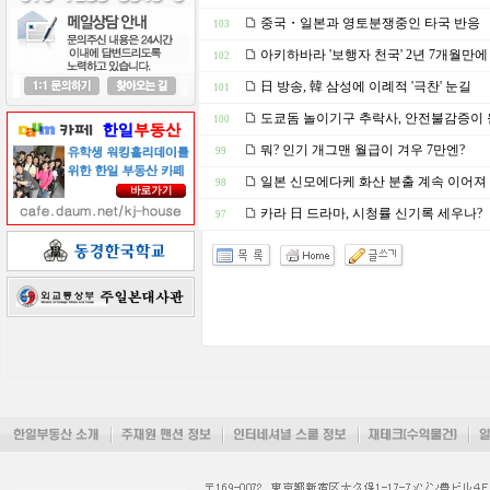
중국・일본과 영토분쟁중인 타국 반응
103
아키하바라 '보행자 천국' 2년 7개월만에
102
日 방송, 韓 삼성에 이례적 '극찬' 눈길
101
도쿄돔 놀이기구 추락사, 안전불감증이 
100
뭐? 인기 개그맨 월급이 겨우 7만엔?
99
일본 신모에다케 화산 분출 계속 이어져
98
카라 日 드라마, 시청률 신기록 세우나?
97