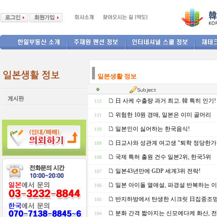
--------------
일본생활 정보
日 사케 수출량 과거 최고. 韓 특히 인기!
112
위험한 10원 경매, 일본은 이미 골머리
111
일본인이 싫어하는 한국음식!
110
日교사와 성관계 여고생 "퇴학 정당한가
109
국제 특허 출원 건수 일본2위, 한국5위
108
일본43년만에 GDP 세계3위 전락!
107
일본 아이돌 열애설, 파경설 반복하는 이
106
반지하방에서 탄생한 시크릿 日집중조
105
분화 간격 짧아지는 신모에다케 화산, 
104