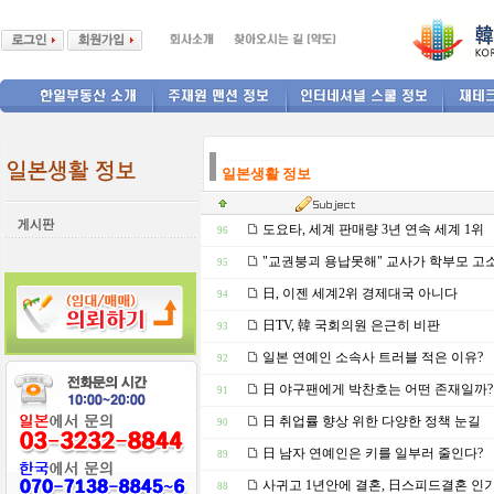
--------------
일본생활 정보
도요타, 세계 판매량 3년 연속 세계 1위
96
"교권붕괴 용납못해" 교사가 학부모 고
95
日, 이젠 세계2위 경제대국 아니다
94
日TV, 韓 국회의원 은근히 비판
93
일본 연예인 소속사 트러블 적은 이유?
92
日 야구팬에게 박찬호는 어떤 존재일까?
91
日 취업률 향상 위한 다양한 정책 눈길
90
日 남자 연예인은 키를 일부러 줄인다?
89
사귀고 1년안에 결혼, 日스피드결혼 인기
88