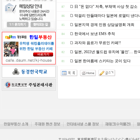
日 "돈 없다" 저축, 부채액 사상 첫 감소
87
막걸리 만들때마다 일본에 로열티 낸다니.
86
일본지역 경제 민원 상담설명회 개최
85
한국에서 보낸 EMS 추적
84
과자와 음료가 무료인 카페!!
83
일본, 2022년 월드컵 유치에 '올인'… 
82
일본 한여름에 스키타는 곳이 있다
81