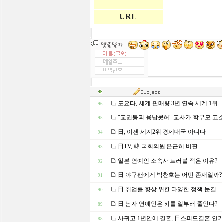
URL
도요타, 세계 판매량 3년 연속 세계 1위
96
"교권붕괴 용납못해" 교사가 학부모 고
95
日, 이젠 세계2위 경제대국 아니다
94
日TV, 韓 국회의원 은근히 비판
93
일본 연예인 소속사 트러블 적은 이유?
92
日 야구팬에게 박찬호는 어떤 존재일까?
91
日 취업률 향상 위한 다양한 정책 눈길
90
日 남자 연예인은 키를 일부러 줄인다?
89
사귀고 1년안에 결혼, 日스피드결혼 인기
88