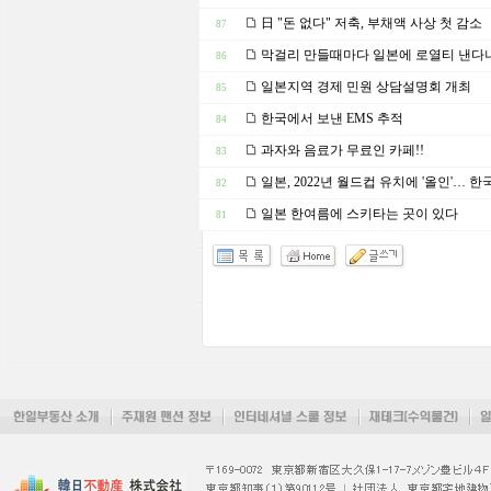
日 "돈 없다" 저축, 부채액 사상 첫 감소
87
막걸리 만들때마다 일본에 로열티 낸다니.
86
일본지역 경제 민원 상담설명회 개최
85
한국에서 보낸 EMS 추적
84
과자와 음료가 무료인 카페!!
83
일본, 2022년 월드컵 유치에 '올인'… 
82
일본 한여름에 스키타는 곳이 있다
81