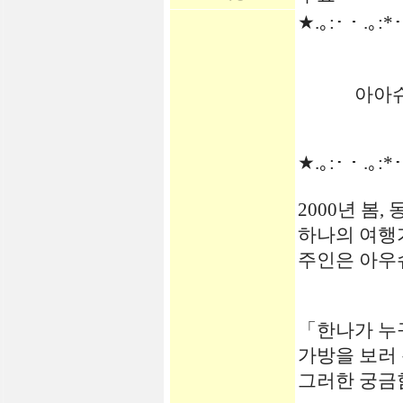
★.｡:･・.｡:*
「한나
아아슈빗
★.｡:･・.｡:*
2000년 봄
하나의 여행
주인은 아우슈
「한나가 누
가방을 보러
그러한 궁금