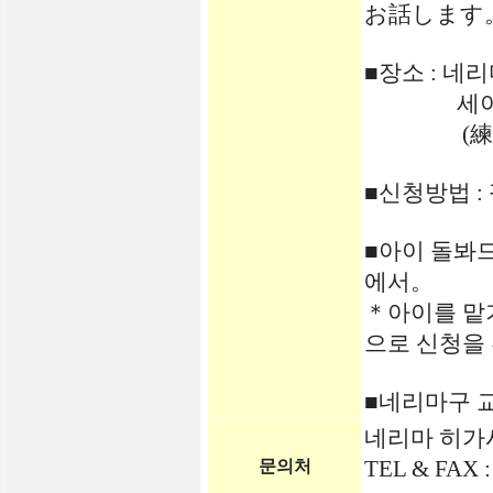
お話します
■장소 : 
세이부이케
(練馬区豊
■신청방법 :
■아이 돌봐드
에서。
＊아이를 맡
으로 신청을
■네리마구 
네리마 히가
TEL & FAX :
문의처