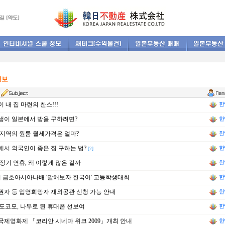
정보
 내 집 마련의 찬스!!!
한
이 일본에서 방을 구하려면?
한
지역의 원룸 월세가격은 얼마?
한
서 외국인이 좋은 집 구하는 법?
한
[2]
장기 연휴, 왜 이렇게 많은 걸까
한
 금호아시아나배 '말해보자 한국어' 고등학생대회
한
자 등 입영희망자 재외공관 신청 가능 안내
한
 도코모, 나무로 된 휴대폰 선보여
한
제영화제 「코리안 시네마 위크 2009」개최 안내
한