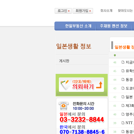
--------------
일본생활 
지금이
46
유학생
45
동경 
44
도쿄에
43
일본 
42
제3회
41
영주권
40
NTT
39
동경국
38