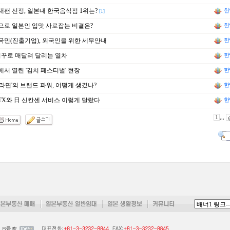
팬 선정, 일본내 한국음식점 1위는?
한
[1]
로 일본인 입맛 사로잡는 비결은?
한
민(진출기업), 외국인을 위한 세무안내
한
거꾸로 매달려 달리는 열차
한
서 열린 '김치 페스티벌' 현장
한
라면'의 브랜드 파워, 어떻게 생겼나?
한
TX와 日 신칸센 서비스 이렇게 달랐다
한
1
,,,