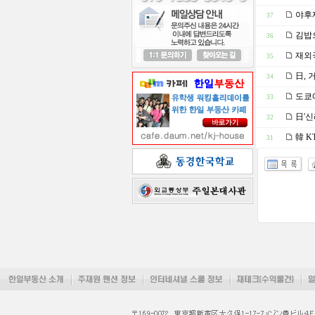
야후재
37
김밥으
36
재외국
35
日, 
34
도쿄에
33
日'신
32
韓 K
31