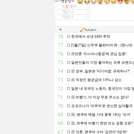
78
한국에서 보낸 EMS 추적
77
[5월27일] 신주쿠 볼란티어 外 - [한나의 
76
日언론 '아시아나항공'에 관심 집중!
75
일본인들이 가장 좋아하는 의류 브랜드
74
日 정부, 일본판 '미디어법' 규제하나?!
73
日 직장인 평균급여 3.9%나 감소
72
일본 내 외국인 노동자, 중국인이 가장 
71
日 비행기, 더 이상 무료 주스는 없다!
70
요코즈나가 '야쿠자'로 변신한 심야활극
69
日, 밴쿠버 메달 기대 종목 1위는 '피겨'
68
日, 하루에 비행기 한번 뜨는 공항 오픈?
67
日 언론, 밴쿠버 스타 '김연아' 0순위!