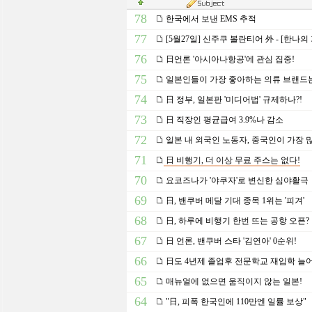
78
한국에서 보낸 EMS 추적
77
[5월27일] 신주쿠 볼란티어 外 - [한나의 
76
日언론 '아시아나항공'에 관심 집중!
75
일본인들이 가장 좋아하는 의류 브랜드
74
日 정부, 일본판 '미디어법' 규제하나?!
73
日 직장인 평균급여 3.9%나 감소
72
일본 내 외국인 노동자, 중국인이 가장 
71
日 비행기, 더 이상 무료 주스는 없다!
70
요코즈나가 '야쿠자'로 변신한 심야활극
69
日, 밴쿠버 메달 기대 종목 1위는 '피겨'
68
日, 하루에 비행기 한번 뜨는 공항 오픈?
67
日 언론, 밴쿠버 스타 '김연아' 0순위!
66
日도 4년제 졸업후 전문학교 재입학 늘
65
매뉴얼에 없으면 움직이지 않는 일본!
64
"日, 피폭 한국인에 110만엔 일률 보상"