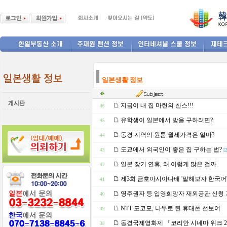
--------------
일본생활 정보
지금이 내 집 마련의 찬스!!!
46
유학생이 일본에서 방을 구하려면?
45
동경 지역의 원룸 월세가격은 얼마?
44
도쿄에서 외국인이 좋은 집 구하는 법?
43
[
일본 장기 연휴, 왜 이렇게 많은 걸까
42
제3회 금호아시아나배 '말해보자 한국어
41
영주권자 등 입영희망자 재외공관 신청 
40
NTT 도코모, 나무로 된 휴대폰 선보여
39
동경국제영화제 「코리안 시네마 위크 2
38