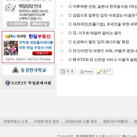
야후재팬 선정, 일본내 한국음식점 1위는
37
김밥으로 일본인 입맛 사로잡는 비결은?
36
재외국민(진출기업), 외국인을 위한 세
35
日, 거꾸로 매달려 달리는 열차
34
도쿄에서 열린 '김치 페스티벌' 현장
33
日'신라면'의 브랜드 파워, 어떻게 생겼나
32
韓 KTX와 日 신칸센 서비스 이렇게 달
31