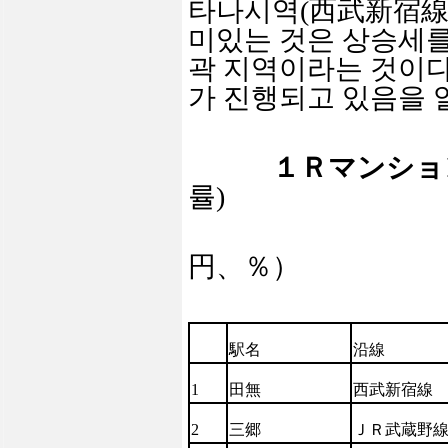
타나시역
(
西武新宿線
미있는 것은 상승세를
곽 지역이라는 것이
가 진행되고 있음을 
１Ｒ
マンショ
률)
円、％）
駅
名
沿線
1
田無
西武新宿線
2
三
郷
ＪＲ武
蔵
野