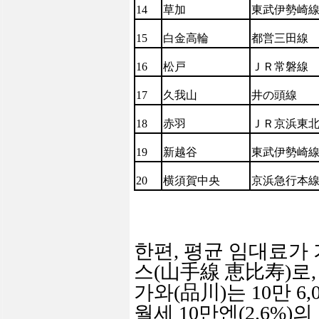
14
草加
東武伊勢崎
15
白金高輪
都
営
三田
線
16
松
戸
ＪＲ常磐線
17
久我山
井の頭線
18
赤羽
ＪＲ京浜東
19
新越谷
東武伊勢崎
20
横
須賀中
央
京浜急行本
한편
,
평균 임대료가 
스
(
山手線
恵
比
寿
)
로
,
가와
(
品川
)
는
10
만
6,
월세
10
만엔
(2.6%)
의