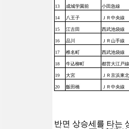
13
成城
学
園
前
小田急線
14
八王子
ＪＲ中央線
15
江古田
西武池袋線
16
品川
ＪＲ山手線
17
椎名町
西武池袋線
18
牛
込
柳
町
都
営
大江
戸
19
大宮
ＪＲ京浜東
20
飯田橋
ＪＲ中央線
반면 상승세를 타는