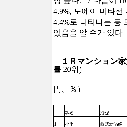
장 높다
.
그 다음이
J
4.9%,
도에이 미타선
4.4%
로 나타나는 등
있음을 알 수가 있다
.
１Ｒマンション家
률 20위)
円、％）
駅
名
沿線
1
小平
西武新宿線