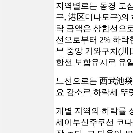
지역별로는 동경 도
구
,
港
区
미나토구
)
의
락 금액은 상한선으
선으로부터
2%
하락
부 중앙 가와구치
(
川
한선 보합유지로 유
노선으로는 西武池
요 감소로 하락세 뚜
개별 지역의 하락률
세이부신주쿠선 코