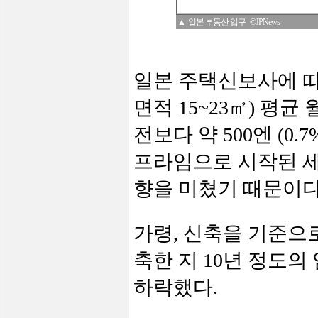
▲ 일본 부동산 입구 ©JPNews
일본 주택신보사에 
면적
15~23
㎡
)
평균 
전보다 약
500
엔
(0.7
프라임으로 시작된 
향을 미쳤기 때문이
가령
,
신축을 기준으
축한 지
10
년 정도의
하락했다
.