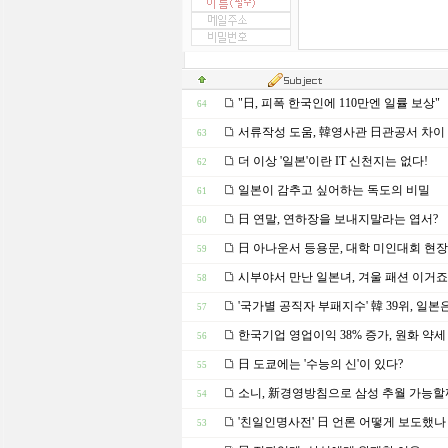
"日, 피폭 한국인에 110만엔 일률 보상"
64
서류작성 도움, 韓영사관 日관공서 차이
63
더 이상 '일본'이란 IT 신천지는 없다!
62
일본이 감추고 싶어하는 독도의 비밀
61
日 연말, 연하장을 보내지말라는 엽서?
60
日 아나운서 등용문, 대학 미인대회 현장
59
시부야서 만난 일본녀, 겨울 패션 이거죠
58
'국가별 공직자 부패지수' 韓 39위, 일본
57
한국기업 영업이익 38% 증가, 원화 약세
56
日 도쿄에는 '수능의 신'이 있다?
55
소니, 新경영방침으로 삼성 추월 가능할
54
'친일인명사전' 日 언론 어떻게 보도했나
53