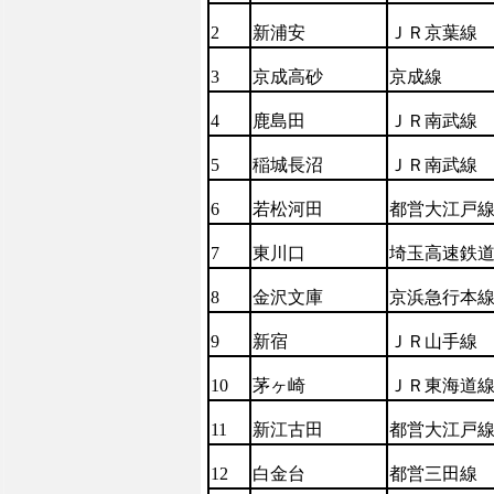
2
新浦安
ＪＲ京葉線
3
京成高砂
京成線
4
鹿島田
ＪＲ南武線
5
稲
城長
沼
ＪＲ南武線
6
若松河田
都
営
大江
戸
7
東川口
埼玉高速
鉄
8
金
沢
文
庫
京浜急行本
9
新宿
ＪＲ山手線
10
茅ヶ崎
ＪＲ東海道
11
新江古田
都
営
大江
戸
12
白金台
都
営
三田
線