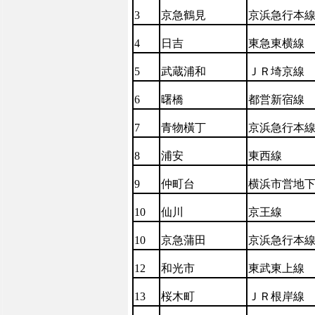
3
京急鶴見
京浜急行本
4
日吉
東急東
横
線
5
武
蔵
浦
和
ＪＲ埼京線
6
曙橋
都
営
新宿
線
7
青
物橫
丁
京浜急行本
8
浦安
東西線
9
仲町台
横
浜市
営
地
10
仙川
京王線
10
京急蒲田
京浜急行本
12
和光市
東武東上線
13
桜
木
町
ＪＲ根岸線