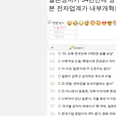
본 전자업계가 내부개혁을
64
"日, 피폭 한국인에 110만엔 일률 보상"
63
서류작성 도움, 韓영사관 日관공서 차이
62
더 이상 '일본'이란 IT 신천지는 없다!
61
일본이 감추고 싶어하는 독도의 비밀
60
日 연말, 연하장을 보내지말라는 엽서?
59
日 아나운서 등용문, 대학 미인대회 현장
58
시부야서 만난 일본녀, 겨울 패션 이거죠
57
'국가별 공직자 부패지수' 韓 39위, 일본
56
한국기업 영업이익 38% 증가, 원화 약세