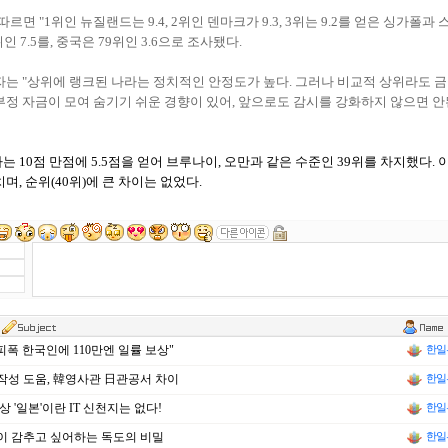
따르면 "1위인 뉴질랜드는 9.4, 2위인 덴마크가 9.3, 3위는 9.2를 얻은 싱가폴과
위인 7.5를, 중국은 79위인 3.6으로 조사됐다.
자는 "상위에 랭크된 나라는 정치적인 안정도가 높다. 그러나 비교적 상위라도 
부정 자금이 모여 숨기기 쉬운 경향이 있어, 앞으로도 감시를 강화하지 않으면 
 10점 만점에 5.5점을 얻어 브루나이, 오만과 같은 수준인 39위를 차지했다. 이
며, 순위(40위)에 큰 차이는 없었다.
 피폭 한국인에 110만엔 일률 보상"
한일
성 도움, 韓영사관 日관공서 차이
한일
상 '일본'이란 IT 신천지는 없다!
한일
 감추고 싶어하는 독도의 비밀
한일