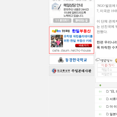
NGO 발표에 
7, 미국은 19
이 단체 관계
는 선진국에 
전했다.
한편 우리나라는
폭 하락한 수치
"日,
64
서류작
63
더 이
62
일본이
61