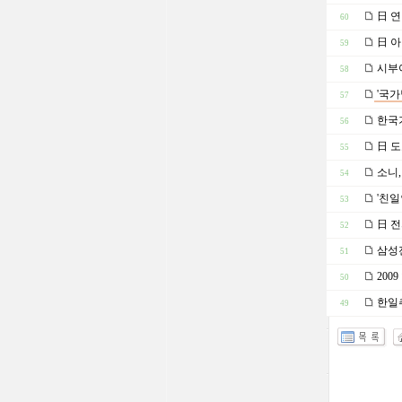
日 연
60
日 아
59
시부야
58
'국가
57
한국기
56
日 도
55
소니,
54
'친일
53
日 전
52
삼성전
51
200
50
한일추
49