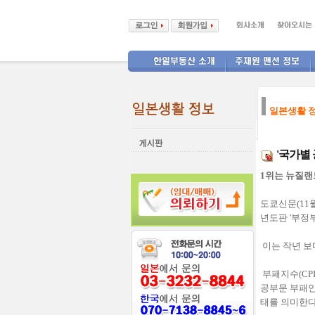
--------------
일본생활 
'국가별 
1위는 뉴질랜드
도쿄신문(11
년도판 '부정
이는 작년 보
부패지수(CP
공부문 부패인
태를 의미한다