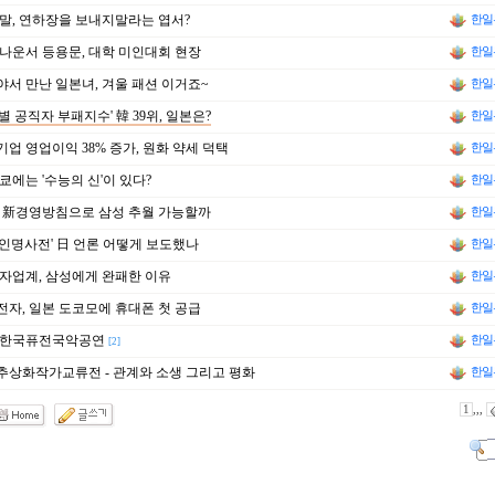
말, 연하장을 보내지말라는 엽서?
한일
나운서 등용문, 대학 미인대회 현장
한일
서 만난 일본녀, 겨울 패션 이거죠~
한일
별 공직자 부패지수' 韓 39위, 일본은?
한일
업 영업이익 38% 증가, 원화 약세 덕택
한일
쿄에는 '수능의 신'이 있다?
한일
 新경영방침으로 삼성 추월 가능할까
한일
인명사전' 日 언론 어떻게 보도했나
한일
자업계, 삼성에게 완패한 이유
한일
자, 일본 도코모에 휴대폰 첫 공급
한일
9 한국퓨전국악공연
한일
[2]
상화작가교류전 - 관계와 소생 그리고 평화
한일
1
,,,