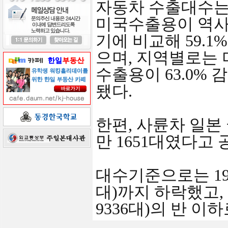
자동차 수출대수는
미국수출용이 역사적
기에 비교해 59.1
으며, 지역별로는 미
수출용이 63.0% 
됐다.
한편, 사륜차 일본 
만 1651대였다고
대수기준으로는 197
대)까지 하락했고, 
9336대)의 반 