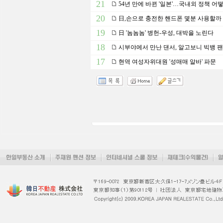
21
54년 만에 바뀐 '일본'…국내외 정책 어
20
日,손으로 충전한 핸드폰 몇분 사용할까
19
日 '놈놈놈' 병헌-우성, 대박을 노린다
18
시부야에서 만난 댄서, 알고보니 빅뱅 팬
17
현역 여성자위대원 '성매매 알바' 파문