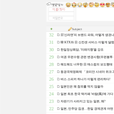
32
日'신라면'의 브랜드 파워, 어떻게 생겼나
31
韓 KTX와 日 신칸센 서비스 이렇게 달
30
한일정상회담, '미래지향'을 강조
29
여권 우편수령 관련 변경사항(우편봉투 
28
해도해도 너무한 日 매스컴의 보도행태
27
동경국제영화제 「코리안 시네마 위크 2
26
버스 스피커 하나가 이렇게 편리하다!
25
일본인은 왜 참외를 먹지 않을까
24
일본 최초 한국 떡카페 '바람(風)'에 가다
23
자판기가 사라지고 있는 일본, 왜?
22
일본, 민주당 집권…한일 경제관계 어떤 