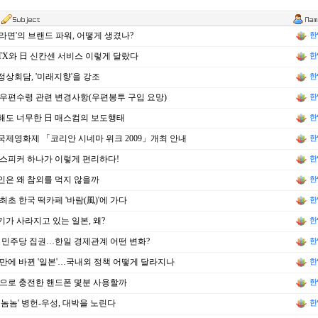
라면'의 브랜드 파워, 어떻게 생겼나?
한
TX와 日 신칸센 서비스 이렇게 달랐다
한
상회담, '미래지향'을 강조
한
우편수령 관련 변경사항(우편봉투 구입 요망)
한
해도 너무한 日 매스컴의 보도행태
한
제영화제 「코리안 시네마 위크 2009」개최 안내
한
스피커 하나가 이렇게 편리하다!
한
은 왜 참외를 먹지 않을까
한
최초 한국 떡카페 '바람(風)'에 가다
한
가 사라지고 있는 일본, 왜?
한
 민주당 집권…한일 경제관계 어떤 변화?
한
 만에 바뀐 '일본'…국내외 정책 어떻게 달라지나
한
으로 충전한 핸드폰 몇분 사용할까
한
놈놈놈' 병헌-우성, 대박을 노린다
한