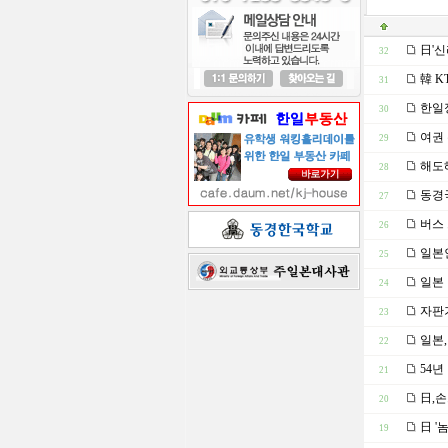
日'신
32
韓 K
31
한일정
30
여권 
29
해도
28
동경국
27
버스 
26
일본인
25
일본 
24
자판기
23
일본,
22
54년
21
日,손
20
日 '
19