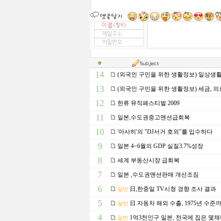
14
(외국인 구민을 위한 생활정보) 일상생
13
(외국인 구민을 위한 생활정보) 세금, 의
12
한류 뮤직페스티벌 2009
11
일본,수도권중고맨션급회복
10
'아사히'의 "DJ서거 호외"를 입수하다
9
일본 4~6월의 GDP 실질3.7%성장
8
세계 부동산시장 급회복
7
일본 ,수도권맨션판매 개선조짐
6
日,한중일 TV시청 경향 조사 결과
일반
5
日 자동차 해외 수출, 1975년 수준
일반
4
1억3천인구 일본, 전국에 집은 몇채
일반