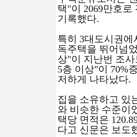
택"이 2069만호로
기록했다.
특히 3대도시권에서
독주택을 뛰어넘었다
상"이 지난번 조사보
5층 이상"이 70
저하게 나타났다.
집을 소유하고 있는
와 비슷한 수준이었
택당 면적은 120
다고 신문은 보도했