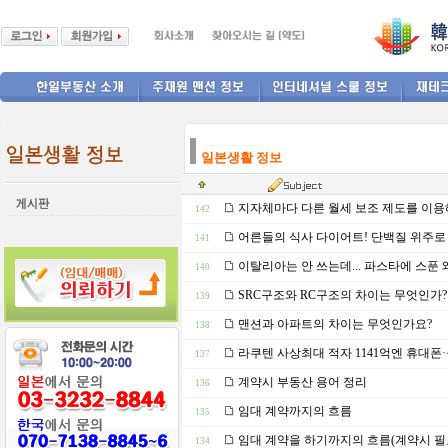
--------------
일본생활 정보
지자체마다 다른 월세 보조 제도를 이용
142
어른들의 식사 다이어트! 단백질 위주로 
141
이탈리아는 안 쓰는데... 파스타에 스푼 
140
SRC구조와 RC구조의 차이는 무엇인가?
139
맨션과 아파트의 차이는 무엇인가요?
138
라쿠텐 사상최대 적자 1141억엔 휴대폰
137
계약시 부동산 용어 정리
136
임대 계약까지의 흐름
135
임대 계약을 하기까지의 흐름(계약시 필
134