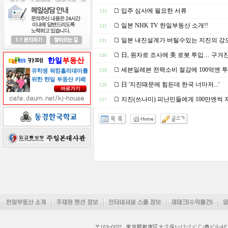
입주 심사에 필요한 서류
133
일본 NHK TV 한일부동산 소개!!
132
일본 내진설계가 버틸수있는 지진의 강
131
日, 원자로 조사에 美 로봇 투입… 구겨진 
130
세븐일레븐 전력소비 절감에 100억엔 
129
日 '지진때문에 힘든데 한국 너마저...'
128
지진(쓰나미) 피난민들에게 100만엔씩 
127