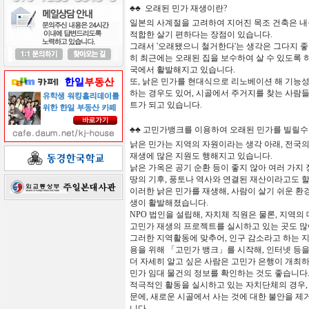
♣♣
오래된
민가
재생이란
?
일본의
사계절을
고려하여
지어진
목조
건축은
내
적합한
살기
편하다는
장점이
있습니다
.
그래서
'
오래됐으니
철거한다
'
는
생각은
그다지
좋
히
최근에는
오래된
집을
보수하여
살
수
있도록
국에서
활발해지고
있습니다
.
또
,
낡은
민가를
현대식으로
리노베이션
해
기능
하는
경우도
있어
,
시골에서
주거지를
찾는
사람
트가
되고
있습니다
.
♣♣
고민가뱅크를
이용하여
오래된
민가를
빌릴수
낡은
민가는
지역의
자원이라는
생각
아래
,
전국
재생에 많은 지원도
행해지고
있습니다
.
낡은
가옥은
공기
순환
등이
좋지
않아
여러
가지
땅의
기후,
풍토나
역사와
연결된
재산이라고도
이러한
낡은
민가를
재생해
,
사람이
살기
쉬운
환
생이
활발해졌습니다
.
NPO
법인을
설립해
,
자치체
직원은
물론
,
지역의
고민가
재생의
프로젝트를
실시하고
있는 곳도 
그러한
지역
활동에
맞추어
,
인구
감소라고
하는
용을
위해
「
고민가
뱅크
」
를
시작해
,
인터넷 등
더
자세히
알고
싶은
사람은
고
민가
은행이
개최
민가
임대
물건의
정보를
확인하는
것도
좋습니다
적극적인
활동을
실시하고
있는
자치단체의
경우
문에
,
새로운
시골에서
사는
것에
대한
불안을
제
니다
.