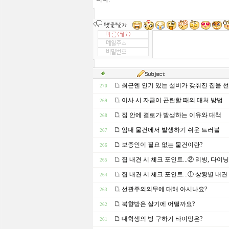
최근엔 인기 있는 설비가 갖춰진 집을 
270
이사 시 자금이 곤란할 때의 대처 방법
269
집 안에 결로가 발생하는 이유와 대책
268
임대 물건에서 발생하기 쉬운 트러블
267
보증인이 필요 없는 물건이란?
266
집 내견 시 체크 포인트...② 리빙, 다이닝
265
집 내견 시 체크 포인트...① 상황별 내
264
선관주의의무에 대해 아시나요?
263
북향방은 살기에 어떨까요?
262
대학생의 방 구하기 타이밍은?
261