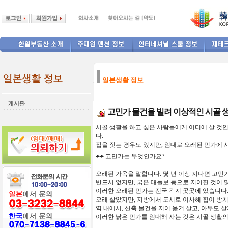
--------------
일본생활 정보
고민가 물건을 빌려 이상적인 시골 
시골
생활을
하고 싶은
사람들에게
어디에
살
것
다
.
집을
짓는
경우도
있지만
,
임대로
오래된
민가에
♣♣
고민가는 무엇인가요?
오래된
가옥을
말합니다
.
몇
년
이상
지나면
고민
반드시
없지만
,
굵은
대들보
등으로
지어진
것이
이러한
오래된
민가는
전국
각지
곳곳에
있습니다
오래
살았지만
,
지방에서
도시로
이사해
집이
방
역
내에서
,
신축
물건을
지어
옮겨
살고
,
아무도
살
이러한
낡은
민가를
임대해
사는
것은
시골
생활