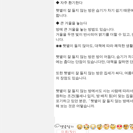
◆
자주
환기한다
햇볕이 잘 들지 않는 방은 습기가 차기 쉽기 때문
합니다.
◆
큰
거울을
놓는다
방에 큰 거울을 놓는 방법도 있습니다.
거울을 두면 빛이 반사되어 밝기를 더할 수 있고,
니다.
◉◉
햇볕이
들지
않아도
,
대책에
따라
쾌적한
생활
햇볕이
잘
들지
않는
방은
방이
어둡다
,
습기가
차
에는
춥다는
단점이
있습니다만
,
대책을
잘
하면
또한
햇볕이
잘
들지
않는
방은
집세가
싸다
,
여름
의
장점도
있습니다
.
햇볕이
잘
들지
않는
방에서도
사는
사람에
따라
원하는
조건
(
월세나
입지
,
방
배치
등
)
이 맞는
집을
포기하고
있던
분은
,「
햇볕이
잘
들지
않는
방에
해
보는
것은
어떻습니까
.