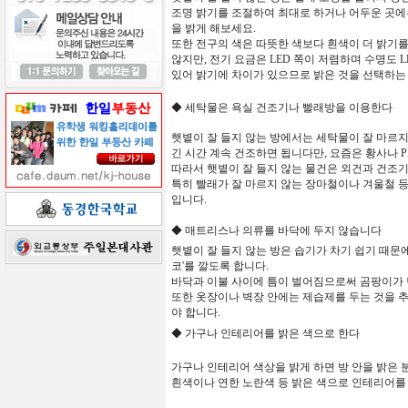
조명 밝기를 조절하여 최대로 하거나 어두운 곳에
을 밝게 해보세요.
또한 전구의 색은 따뜻한 색보다 흰색이 더 밝기를
않지만, 전기 요금은 LED 쪽이 저렴하며 수명도 L
있어 밝기에 차이가 있으므로 밝은 것을 선택하는
◆
세탁물은
욕실
건조기나
빨래방을
이용한다
햇볕이
잘
들지
않는
방에서는
세탁물이
잘
마르
긴
시간
계속
건조하면
됩니다만
,
요즘은
황사나
P
따라서
햇볕이
잘
들지
않는
물건은
외건과
건조
특히
빨래가
잘
마르지
않는
장마철이나
겨울철
입니다
.
◆
매트리스나
의류를
바닥에
두지
않습니다
햇볕이 잘 들지 않는 방은 습기가 차기 쉽기 때문
코'를 깔도록 합니다.
바닥과 이불 사이에 틈이 벌어짐으로써 곰팡이가
또한 옷장이나 벽장 안에는 제습제를 두는 것을 
야 합니다.
◆
가구나
인테리어를
밝은
색으로 한다
가구나 인테리어 색상을 밝게 하면 방 안을 밝은 
흰색이나 연한 노란색 등 밝은 색으로 인테리어를