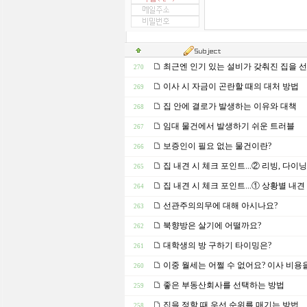
최근엔 인기 있는 설비가 갖춰진 집을 
270
이사 시 자금이 곤란할 때의 대처 방법
269
집 안에 결로가 발생하는 이유와 대책
268
임대 물건에서 발생하기 쉬운 트러블
267
보증인이 필요 없는 물건이란?
266
집 내견 시 체크 포인트...② 리빙, 다이닝
265
집 내견 시 체크 포인트...① 상황별 내
264
선관주의의무에 대해 아시나요?
263
북향방은 살기에 어떨까요?
262
대학생의 방 구하기 타이밍은?
261
이중 월세는 어쩔 수 없어요? 이사 비용
260
좋은 부동산회사를 선택하는 방법
259
집을 정할 때 우선 순위를 매기는 방법
258