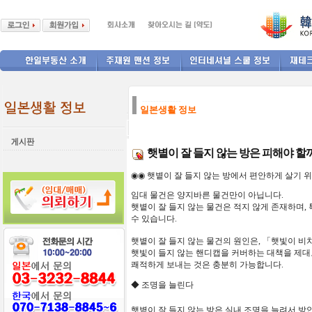
--------------
일본생활 정보
햇볕이 잘 들지 않는 방은 피해야 할
◉◉
햇볕이
잘
들지
않는
방에서
편안하게
살기
위
임대 물건은 양지바른 물건만이 아닙니다.
햇볕이 잘 들지 않는 물건은 적지 않게 존재하며,
수 있습니다.
햇볕이
잘
들지
않는
물건의
원인은
, 「
햇빛이
비
햇빛이
들지
않는
핸디캡을
커버하는
대책을
제대
쾌적하게
보내는
것은
충분히
가능합니다
.
◆
조명을
늘린다
햇볕이 잘 들지 않는 방은 실내 조명을 늘려서 방안