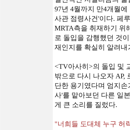
97년 4월까지 만4개월에
사관 점령사건'이다. 페
MRTA측을 취재하기 위
로 돌입을 감행했던 것이
재인지를 확실히 알려내
<TV아사히>의 돌입 및
밖으로 다시 나오자 AP,
단한 용기였다며 엄지손가
사'를 맡아보던 다른 일
게 큰 소리를 질렀다.
"너희들 도대체 누구 허락