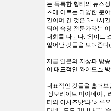
는 독특한 형태의 뉴스정보
츠에 이르는 다양한 분야
간이며 긴 것은 3～4시
되어 속칭 전문가라는 이
대화를 나눈다. '와이드 쇼
일어난 것들을 보여준다(s
지금 일본의 지상파 방송국
이 대표적인 와이드쇼 방
대표적인 것들을 훑어보면 
'정보라이브 미야네야', '
타의 아사즈밧'와 '히루오비
다네', '도모 키니나루', '