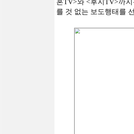
혼TV>와 <후지TV>까
를 것 없는 보도행태를 