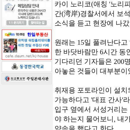
카이 노리코(애칭 '노리피
간(湾岸)경찰서에서 보
소식을 듣고 현장에 나갔
원래는 15일 풀려난다고
한 바닷바람만 6시간 동
기다리던 기자들은 200명
아놓은 것들이 대부분이
취재용 포토라인이 설치되
가능하다고 '대표 간사'
입구 옆에서 서성거리는 
야 하는지 물어보니, 내
약속을 했다고 한다.