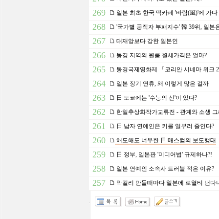
269
일본 최초 한국 떡카페 '바람(風)'에 가다
268
'국가별 공직자 부패지수' 韓 39위, 일본
267
대재앙보다 강한 일본인
266
동경 지역의 원룸 월세가격은 얼마?
265
동경국제영화제 「코리안 시네마 위크 2
264
일본 장기 연휴, 왜 이렇게 많은 걸까
263
日 도쿄에는 '수능의 신'이 있다?
262
한일추상화작가교류전 - 관계와 소생 그
261
日 남자 연예인은 키를 일부러 줄인다?
260
해도해도 너무한 日 매스컴의 보도행태
259
日 정부, 일본판 '미디어법' 규제하나?!
258
일본 연예인 소속사 트러블 적은 이유?
257
막걸리 만들때마다 일본에 로열티 낸다니.