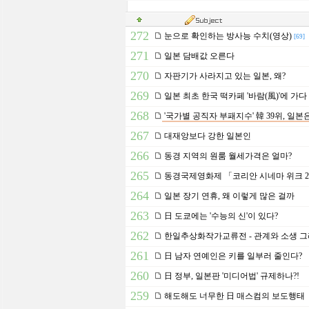
272
눈으로 확인하는 방사능 수치(영상)
[69]
271
일본 담배값 오른다
270
자판기가 사라지고 있는 일본, 왜?
269
일본 최초 한국 떡카페 '바람(風)'에 가다
268
'국가별 공직자 부패지수' 韓 39위, 일본
267
대재앙보다 강한 일본인
266
동경 지역의 원룸 월세가격은 얼마?
265
동경국제영화제 「코리안 시네마 위크 2
264
일본 장기 연휴, 왜 이렇게 많은 걸까
263
日 도쿄에는 '수능의 신'이 있다?
262
한일추상화작가교류전 - 관계와 소생 그
261
日 남자 연예인은 키를 일부러 줄인다?
260
日 정부, 일본판 '미디어법' 규제하나?!
259
해도해도 너무한 日 매스컴의 보도행태