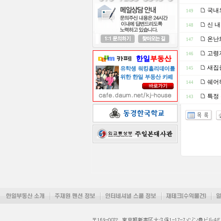
국내외
149
신 내
148
온난화
147
고령
146
새집
145
쉐어
144
특정
143