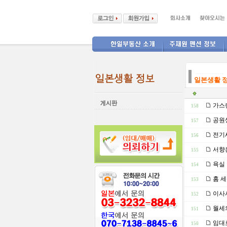
--------------
일본생활 
가스렌
158
공원생
157
전기세
156
서향은
155
욕실 
154
홈 
153
이사시
152
월세의
151
임대로
150