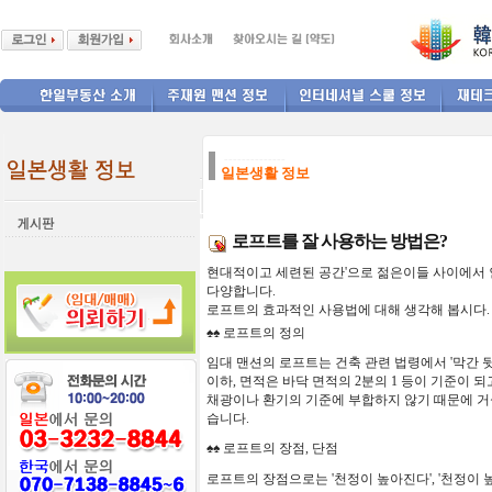
--------------
일본생활 정보
로프트를 잘 사용하는 방법은?
현대적이고
세련된
공간
'
으로
젊은이들
사이에서
다양합니다
.
로프트의
효과적인
사용법에
대해
생각해
봅시다
.
♠♠
로프트의
정의
임대
맨션의
로프트는
건축
관련
법령에서
'
막간
이하
,
면적은
바닥
면적의
2
분의
1
등이
기준이
되
채광이나
환기의
기준에
부합하지
않기
때문에
거
습니다
.
♠♠
로프트의
장점
,
단점
로프트의
장점으로는
'
천정이
높아진다
'
,
'
천정이