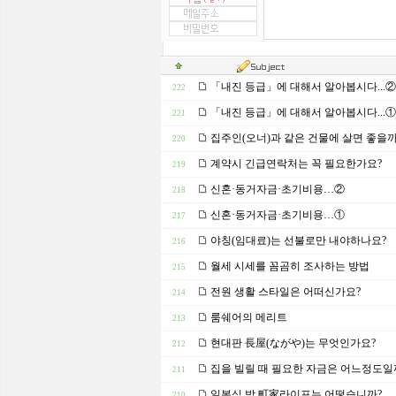
「내진 등급」에 대해서 알아봅시다...②
222
「내진 등급」에 대해서 알아봅시다...①
221
집주인(오너)과 같은 건물에 살면 좋을까
220
계약시 긴급연락처는 꼭 필요한가요?
219
신혼·동거자금·초기비용…②
218
신혼·동거자금·초기비용…①
217
야칭(임대료)는 선불로만 내야하나요?
216
월세 시세를 꼼곰히 조사하는 방법
215
전원 생활 스타일은 어떠신가요?
214
룸쉐어의 메리트
213
현대판 長屋(ながや)는 무엇인가요?
212
집을 빌릴 때 필요한 자금은 어느정도일
211
일본식 방 町家라이프는 어떻습니까?
210