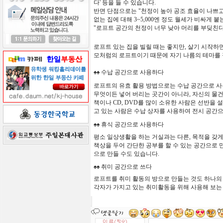
다
'
등을
들
수
있습니다
.
반면
단점으로는
"
천정이
높아
공조
효율이
나쁘고
없는
집에
대해
3~5,000
엔
정도
월세가
비싸게
붙
"
로프트
공간의
천정이
너무
낮아
머리를
부딪친
로프트 있는 집을
빌릴
때는
좋지만,
살기
시작하
모처럼의
로프트이기
때문에
자기
나름의
테마를
♠♠
수납
공간으로
사용하다
로프트의
유효
활용
방법으로는 수납
공간으로
사
무엇이든
넣어
버리는
곳간이
아니라,
자신의
물
책이나
CD, DVD
를
많이
소유한
사람은
선반을
설
고
있는
사람은
수납
상자를
사용하여
전시
공간
♠♠
휴식
공간으로
사용하다
평소
일상생활을
하는
거실과는
다른,
목적을
갖
책상을
두어
간단한
공부를 할
수
있는
공간으로
으로
만들
수도
있습니다
.
♠♠
취미
공간으로
쓰다
로프트를
취미
활동의
방으로
만들는
것도
하나의
각자가 가지고 있는 취미활동을 위해 사용해 보는