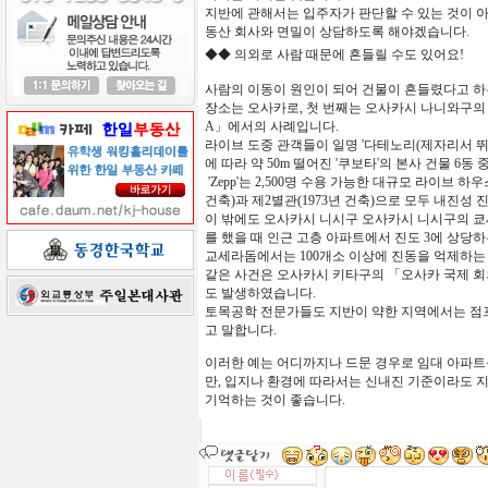
지반에
관해서는
입주자가
판단할
수
있는
것이
동산
회사와
면밀이 상담하도록 해야겠습니다.
◆◆
의외로 사람
때문에
흔들릴
수도
있어요
!
사람의 이동이
원인이
되어
건물이
흔들렸다고
하
장소는
오사카로
,
첫
번째는
오사카시
나니와구의
A」
에서의
사례입니다
.
라이브
도중
관객들이
일명
'
다테노리(제자리서 뛰
에
따라
약
50m
떨어진
'
쿠보타
'
의
본사
건물
6
동
'Zepp'
는
2,500
명
수용
가능한
대규모
라이브
하우
건축
)
과
제
2
별관
(1973
년
건축
)
으로
모두
내진성
이
밖에도
오사카시
니시구
오사카시
니시구의
쿄
를
했을
때
인근
고층
아파트에서
진도
3
에
상당하
교세라돔에서는
100
개소
이상에
진동을
억제하는
같은
사건은
오사카시
키타구의
「
오사카
국제
회
도
발생하였습니다
.
토목공학
전문가들도
지반이
약한
지역에서는
점
고
말합니다
.
이러한 예는 어디까지나 드문 경우로 임대 아파트
만, 입지나 환경에 따라서는 신내진 기준이라도 
기억하는 것이 좋습니다.