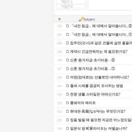
「내진 등급」에 대해서 알아봅시다...②
222
「내진 등급」에 대해서 알아봅시다...①
221
집주인(오너)과 같은 건물에 살면 좋을까
220
계약시 긴급연락처는 꼭 필요한가요?
219
신혼·동거자금·초기비용…②
218
신혼·동거자금·초기비용…①
217
야칭(임대료)는 선불로만 내야하나요?
216
월세 시세를 꼼곰히 조사하는 방법
215
전원 생활 스타일은 어떠신가요?
214
룸쉐어의 메리트
213
현대판 長屋(ながや)는 무엇인가요?
212
집을 빌릴 때 필요한 자금은 어느정도일
211
일본식 방 町家라이프는 어떻습니까?
210