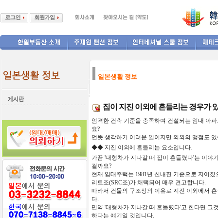
--------------
일본생활 정보
집이 지진 이외에 흔들리는 경우가 
엄격한
건축
기준을
충족하여
건설되는
임대
아파
요
?
언뜻
생각하기
어려운
일이지만
의외의
맹점도
있
◆◆
지진
이외에
흔들리는
요소입니다
.
가끔
'
대형차가
지나갈
때
집이
흔들렸다
'
는
이야
걸까요
?
현재
임대주택는
1981
년
신내진
기준으로
지어졌
리트조
(SRC
조
)
가
채택되어
매우
견고합니다
.
따라서
건물의
구조상의
이유로
지진
이외에서
흔
다
.
만약
'
대형차가
지나갈
때
흔들렸다
'
고
한다면
그
하다는 얘기일 것입니다
.