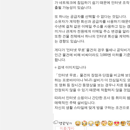
가
네트워크에
침입하기
쉽기
때문에
인터넷
조작
출될
가능성이
있습니다
.
또
하나는
공급자를
선택할
수
없다는
것입니다
.
소유자가
계약한
회선과
공급자를
사용하기
때문
수년에
걸쳐
같은
이메일
주소를
사용하고
있는
끼거나
관계자
전원에게
이메일
주소
변경을
알리
또한 건물 전체에서 하나의 인터넷 회선을 계약하
는 경향도 있습니다.
게다가
'
인터넷
무료
'
물건의
경우
월세나
공익비
인근
물건에
비해
비싸더라도
3,000
엔
이하를
기
합니다
.
○
검색
이미지입니다
「
인터넷
무료
」
물건의
장점과
단점을
비교해
보
하는
프로바이더나
Wi-Fi
설비가
더
안심일지도
또
영화
등
장시간
동영상을
보는
경우나
자료
등
안정되지
않을
수
있기
때문에
적합하지
않을
것
따라서
인터넷
쇼핑이나
간단한
조사
등
취미의
매력적인
주택
설비입니다
.
자신의
생활
스타일에
맞게
방을
구하는
조건으로