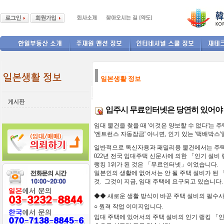
--------------
일본생활 정보
입주시 무료인터넷은 당연히 있어야
임대
물건을
찾을
때
'
이것은
양보할
수
없다
'
는
주
'
엔트런스
자동잠금
'
아니면,
인기
있는
'
택배박스
'
일반적으로
독신자용과
패밀리용
물건에서는
주
022
년
전국
임대주택
신문사에
의한
「
인기
설비
랭킹
1
위가
된
것은
「
무료
인터넷
」
이었
습니다
.
일본인의
생활에
없어서는
안
될
주택
설비가
된
것
.
그것이
지금
,
임대
주택에
요구되고
있습니다
.
◆◆
새로운
생활
방식이
바꾼
주택
설비의
필수
○
원격
작업
이미지입니다
.
임대
주택에
있어서의
주택
설비의
인기
랭킹
「