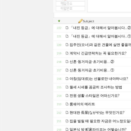
「내진 등급」에 대해서 알아봅시다...②
222
「내진 등급」에 대해서 알아봅시다...①
221
집주인(오너)과 같은 건물에 살면 좋을까
220
계약시 긴급연락처는 꼭 필요한가요?
219
신혼·동거자금·초기비용…②
218
신혼·동거자금·초기비용…①
217
야칭(임대료)는 선불로만 내야하나요?
216
월세 시세를 꼼곰히 조사하는 방법
215
전원 생활 스타일은 어떠신가요?
214
룸쉐어의 메리트
213
현대판 長屋(ながや)는 무엇인가요?
212
집을 빌릴 때 필요한 자금은 어느정도일
211
일본식 방 町家라이프는 어떻습니까?
210