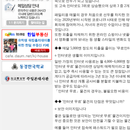
속으로
선두가
되고
있습니다
.
또
고속 인터넷도
3
위로
상승했으며
상위
3
중
2
개
패밀리용
매물의
경우
처음으로
선두를
차지한
것
이는
2020
년부터
시작된
코로나
19
사태로
인해
재
회의에
참여하거나,
자녀의
온라인
수업이나
면접
것입니다
.
또한 외출을 자제하기 위한 온라인 쇼핑이나 넷플
서 영화를 보며 보내는 등 생활 스타일의 변화도 
◆◆
매달
5,000
엔
정도의
지출을
줄이는
'
무료
인
○
인터넷은
생활의
이미지입니다
.
일반
가정의
인터넷
사용료는
월
4,000~6,000
엔
정
'
인터넷
무료
'
물건이라면
상당히
매력적이라고
할
없고
,
입주
즉시
사용할
수
있는
것도
큰 장점입니
게다가 공급자에 따라서는 2년 또는 3년 이내에
나 인터넷 회선 개통 공사비를 분할로 지불하고 있
받는 경우도 있습니다.
「인터넷 무료」물건의 경우는, 불필요한 비용이 
◆◆ '
인터넷
무료
'
물건의
단점은
무엇입니까
?
○
보안
이미지입니다
좋은
일들로만
생각되는
'
인터넷
무료
'
물건이지만
우선 중요한 것은 보안이 만전을 기할 수 없는 물
예를
들어
인터넷
접속에
패스워드가
필요
없는