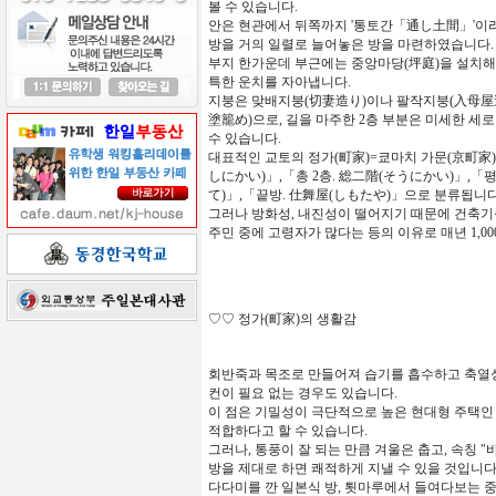
볼
수
있습니다
.
안은
현관에서
뒤쪽까지
'
통토간「通し土間」
'
이
방을
거의
일렬로
늘어놓은
방을
마련하였습니다
.
부지
한가운데
부근에는
중앙마당
(
坪庭
)
을
설치해
특한
운치를
자아냅니다
.
지붕은
맞배지붕(切妻造り)이나
팔작지붕(入母屋
塗籠め)으로,
길을
마주한
2
층
부분은
미세한
세로
수
있습니다
.
대표적인
교토의
정가
(
町家
)
=
쿄마치
가문(京町家
しにかい
)
」
,
「
총
2
층.
総二階
(
そうにかい
)
」
,
「
평
て)
」
,
「
끝방. 仕舞屋(しもたや)
」
으
로
분류됩니
그러나
방화성
,
내진성이
떨어지기
때문에
건축기
주민
중에
고령자가
많다는
등의
이유로
매년
1,00
♡♡
정가
(
町家
)
의
생활감
회반죽과
목조로
만들어져
습기를
흡수하고
축열
컨이
필요
없는
경우도
있습니다
.
이
점은
기밀성이
극단적으로
높은
현대형
주택
적합하다고
할
수
있습니다
.
그러나,
통풍이
잘
되는
만큼 겨울은
춥고
,
속칭
"
방을
제대로
하면
쾌적하게
지낼
수
있을
것입니
다다미를
깐
일본식
방
,
툇마루에서
들여다보는