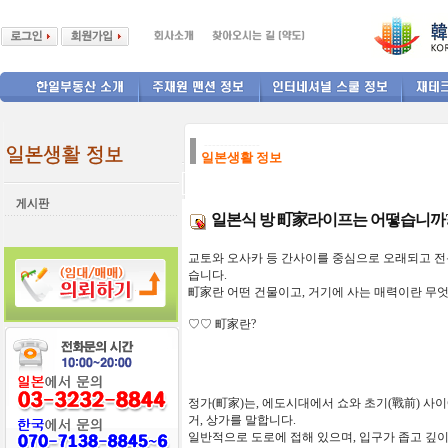
--------------
일본생활 정보
일본식 방 町家라이프는 어떻습니까
교토와
오사카
등
간사이를
중심으로
오래되고
전
습니다
.
町家
란
어떤
건물이고
,
거기에
사는
매력이란
무엇
♡♡
町家
란?
정가
(町家)
는,
에도시대에서
쇼와
초기
(戰前)
사이
거
,
상가를
말합니다
.
일반적으로
도로에
접해
있으며,
입구가
좁고
깊