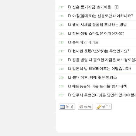
신혼·동거자금·초기비용…①
217
야칭(임대료)는 선불로만 내야하나요?
216
월세 시세를 꼼곰히 조사하는 방법
215
전원 생활 스타일은 어떠신가요?
214
룸쉐어의 메리트
213
현대판 長屋(ながや)는 무엇인가요?
212
집을 빌릴 때 필요한 자금은 어느정도일
211
일본식 방 町家라이프는 어떻습니까?
210
40대 이후, 뼈에 좋은 영양소
209
애완동물의 이웃 트러블 방지 대책
208
입주시 무료인터넷은 당연히 있어야 할
207