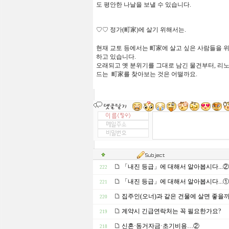
도
평안한
나날을
보낼
수
있습니다
.
♡♡
정가
(
町家
)
에
살기 위해서는.
현재
교토
등에서는
町家에
살고
싶은
사람들을
하고
있습니다
.
오래되고
옛
분위기를
그대로
남긴
물건부터,
리
드는
町家를
찾아보는
것은
어떨까요
.
「내진 등급」에 대해서 알아봅시다...②
222
「내진 등급」에 대해서 알아봅시다...①
221
집주인(오너)과 같은 건물에 살면 좋을까
220
계약시 긴급연락처는 꼭 필요한가요?
219
신혼·동거자금·초기비용…②
218