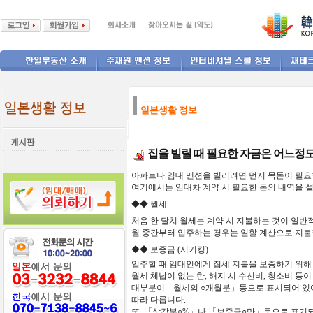
--------------
일본생활 정보
집을 빌릴 때 필요한 자금은 어느정
아파트나
임대
맨션을
빌리려면
먼저
목돈이
필요
여기에서는
임대차
계약
시
필요한
돈의
내역을
◆◆ 월세
처음
한
달치
월세는
계약
시
지불하는
것이
일반
월
중간부터
입주하는
경우는
일할
계산으로 지
◆◆
보증금
(시키킹)
입주할
때
임대인에게
집세
지불을
보증하기
위해
월세 체납이 없는 한, 해지 시 수선비, 청소비 등
대부분이「월세의
○
개월분」등으로 표시되어 있어
따라 다릅니다.
또, 「상각분
○
%」나 「보증금
○
만」등으로 표기되