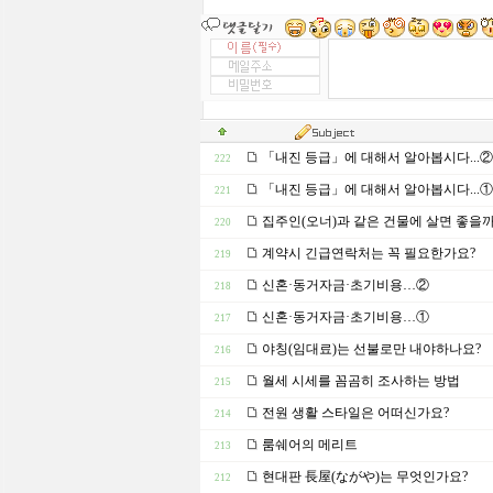
「내진 등급」에 대해서 알아봅시다...②
222
「내진 등급」에 대해서 알아봅시다...①
221
집주인(오너)과 같은 건물에 살면 좋을까
220
계약시 긴급연락처는 꼭 필요한가요?
219
신혼·동거자금·초기비용…②
218
신혼·동거자금·초기비용…①
217
야칭(임대료)는 선불로만 내야하나요?
216
월세 시세를 꼼곰히 조사하는 방법
215
전원 생활 스타일은 어떠신가요?
214
룸쉐어의 메리트
213
현대판 長屋(ながや)는 무엇인가요?
212