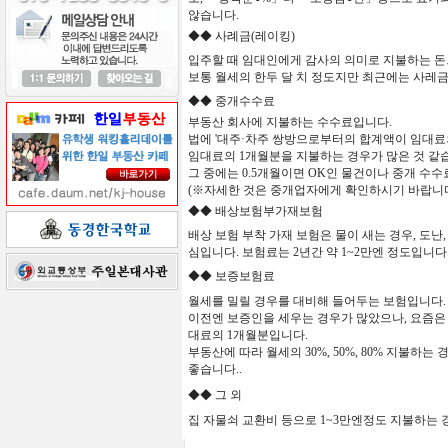
않습니다.
◆◆
사례금
(
레이킹
)
입주할
때
임대인에게
감사의
의미로
지불하는
돈
보통
월세의
한두
달
치
정도지만
최근에는 사레금
◆◆ 중개수수료
부동산
회사에
지불하는
수수료입니다
.
법에
'
대주
·
차주
쌍방으로부터의
합계액이
임대료
임대료의
1
개월분을
지불하는
경우가
많은
것
같
그
중에는
0.5
개월이면
OK
인
물건이나
중개
수수
(※
자세한
것은
중개업자에게
확인하시기
바랍니
◆◆ 배상보험부가재보험
배상
보험
부착
가재
보험은
물이 새는 경우
,
도난
심입니다
.
보험료는 2년간 약 1~2만엔 정도입니다
◆◆ 보증보험료
월세를 밀릴 경우를 대비해 들어두는 보험입니다.
이전엔 보증인을 세우는 경우가 많았으나, 요즘은
대료의 1개월분입니다.
부동산에 따라 월세의 30%, 50%, 80% 지불하
좋습니다..
◆◆ 그 외
집 자물쇠 교환비 등으로 1~3만엔정도 지불하는 