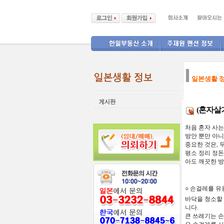
--------------
일본생활 
(혼자살기
처음
혼자
사는
방안 뿐만
아니
중요한
것은
,
평소
정리 정
아도
깨끗한
방
○
손걸레를
유
바닥을
청소할
니다
.
큰
쓰레기는
손