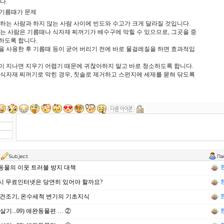
다
.
 기름때가 문제
하는
사람과
하지
않는
사람
사이에
빈도와
수고가
크게
달라질
것입니다
.
는
사람은
기름때나
식자재
찌꺼기가
배수구에
막힐
수
있으므로,
그곳을
중
하도록
합니다
.
을
사용한
후
기름때 등이
굳어
버리기
전에
바로
물걸레질을
하면
효과적입
이
지나면
지우기 어렵기
때문에
귀찮아하지
말고
바로 청소하도록
합니다
.
식자재
찌꺼기로
막힌
경우,
칫솔로
제거하고
스펀지에
세제를
묻혀
닦도록
물의 이웃 트러블 방지 대책
 무료인터넷은 당연히 있어야 할까요?
건조기, 온수세척 변기의 기초지식
살기...09) 애완동물편 … ②