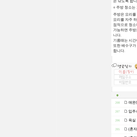
은
닦도록
합니
○
주방
청소는
주방은
요리를
요리를
자주
하
점적으로
청소
가능하면
주방
니다
.
기름때는
시간
또한
배수구가
합니다
.
애완동
208
입주시
207
욕실 
206
(혼자
205