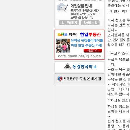
은
손걸레를
사
손걸레는
쉽게
○
방안의 벽지
벽지
청소는
무
벽지는
언뜻
보
입니다
.
먼지떨이를
사
단
,
먼지떨이를
청소를
하기
전
○
욕실
청소는 
욕실은
욕조를
니다
.
욕조는
목욕
클
걷어내면
좋습
목욕을
한
김에
가 피었다면
바
곰팡이
제거제
내도록
합니다
.
○
화장실
청소
화장실
청소는
일회용
시트나
다
.
변기
청소를
게
물탱크도
물이