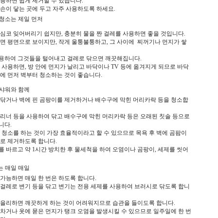
용하면
쉽게
제거할
수
있습니다
.
 손이 닿는
곳에
두고
자주
사용하도록
하세요
.
 청소는 제일 먼저
심코
잊어버리기
쉽지만
,
충분히
물을
짠
걸레를
사용하면
좋을
것입니다
.
면
평면으로
보이지만
,
작게
울퉁불퉁하고
,
그 사이에
찌꺼기나
먼지가
쌓
용하여
그것들을
털어내고
걸레로
닦으면
깨끗해집니다
.
사용하면,
방
안에
먼지가
날리고
바닥이나
TV
등에
옮겨지게
되므로
바닥
에
먼저
벽부터 청소하는
것이
좋습니다
.
샤워와 함께
닦거나
벽에
핀
곰팡이를
제거하거나
배수구에
막힌
머리카락
등을
청소합
리너
등을
사용하여
닦고
배수구에
막힌
머리카락
등은
오래된
칫솔
등으로
니다
.
청소를
하는
것이
가장
효율적이라고
할
수
있으므로
목욕
후
벽에 곰팜이
로
제거하도록
합니다
.
를
바르고
약
1
시간
방치한
후
물세척을
하여
오염이나
곰팡이
,
세제를
씻어
는 매일 매일
가능하면
매일
한
번은
하도록
합니다
.
걸레로
변기
등을
닦고
변기는
전용
세제를
사용하여
브러시로
닦도록
합니
을리하면
깨끗하게
하는
것이
어려워지므로
습관을
들이도록
합니다
.
차거나
옷에
묻은
먼지가
탱크
오염을
발생시킬
수
있으므로
일주일에
한
번