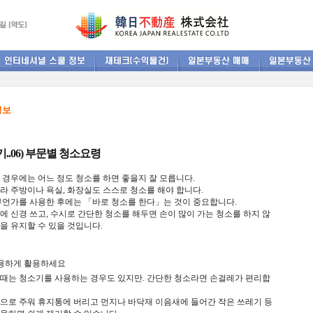
정보
..06) 부문별 청소요령
 경우에는
어느
정도
청소를
하면
좋을지
잘
모릅니다
.
라
주방이나
욕실
,
화장실도
스스로
청소를
해야
합니다
.
무언가를
사용한
후에는
「
바로
청소를
한다
」
는
것이 중요합니다
.
돈에
신경 쓰고,
수시로 간단한
청소를
해두면
손이
많이
가는
청소를
하지
않
을
유지할
수
있을
것입니다
.
용하게
활용하세요
때는
청소기를
사용하는
경우도
있지만.
간단한
청소라면
손걸레가
편리합
으로
주워
휴지통에
버리고
먼지나
바닥재
이음새에
들어간
작은
쓰레기
등