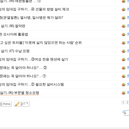
살기...09) 애완동물편 … ①
성의 임대집 구하기…④ 건물의 방범 설비 체크
(온열질환), 열사병, 일사병은 뭐가 달라?
 살기..08) 절약편
한 오시이레 활용법
고 싶은 트러블] '이웃에 살지 않았으면 하는 사람' 순위
 살기..07) 수납 요령
성의 임대집 구하기…③여성 전용 맨션에 살기
문패는 꼭 달아야 하나요? … ②
문패는 꼭 달아야 하나요? ... ①
성의 임대집 구하기…② 필요한 설비시스템
살기..06) 부문별 청소요령
1
2