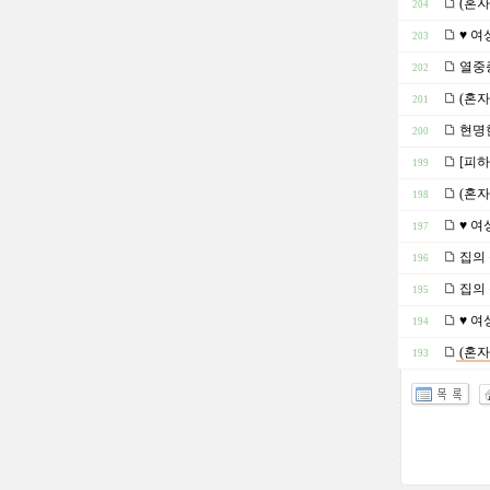
(혼자
204
♥ 여
203
열중증
202
(혼자
201
현명
200
[피하
199
(혼자
198
♥ 여
197
집의 
196
집의 
195
♥ 여
194
(혼자
193