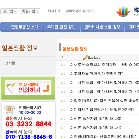
--------------
일본생활 정보
새로운 스타일의 주거형태 「서비스 아
224
고령자를 위한 임대주택 이란?
223
「내진 등급」에 대해서 알아봅시다...②
222
「내진 등급」에 대해서 알아봅시다...①
221
집주인(오너)과 같은 건물에 살면 좋을까
220
계약시 긴급연락처는 꼭 필요한가요?
219
신혼·동거자금·초기비용…②
218
신혼·동거자금·초기비용…①
217
야칭(임대료)는 선불로만 내야하나요?
216