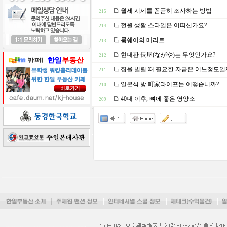
월세 시세를 꼼곰히 조사하는 방법
215
전원 생활 스타일은 어떠신가요?
214
룸쉐어의 메리트
213
현대판 長屋(ながや)는 무엇인가요?
212
집을 빌릴 때 필요한 자금은 어느정도일
211
일본식 방 町家라이프는 어떻습니까?
210
40대 이후, 뼈에 좋은 영양소
209