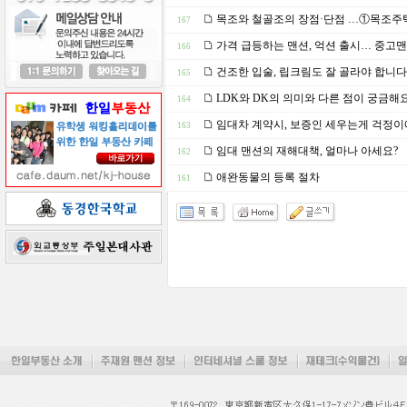
목조와 철골조의 장점·단점 …①목조주
167
가격 급등하는 맨션, 억션 출시… 중고
166
건조한 입술, 립크림도 잘 골라야 합니다
165
LDK와 DK의 의미와 다른 점이 궁금해
164
임대차 계약시, 보증인 세우는게 걱정
163
임대 맨션의 재해대책, 얼마나 아세요?
162
애완동물의 등록 절차
161