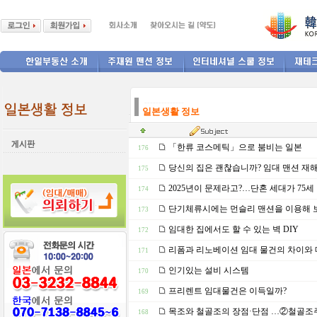
--------------
일본생활 정보
「한류 코스메틱」으로 붐비는 일본
176
당신의 집은 괜찮습니까? 임대 맨션 재해
175
2025년이 문제라고?…단혼 세대가 75세
174
단기체류시에는 먼슬리 맨션을 이용해 
173
임대한 집에서도 할 수 있는 벽 DIY
172
리폼과 리노베이션 임대 물건의 차이와
171
인기있는 설비 시스템
170
프리렌트 임대물건은 이득일까?
169
목조와 철골조의 장점·단점 …②철골조
168