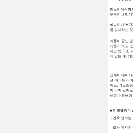
리노베이션과
부분이나
망가
성능이나
부가
를
실시하는
것
리폼이
끝난
임
새롭게
하고
있
다만
방
구조나
에
맞는
쾌적한
집세에
대해서
션
·
아파트와
해도
,
리모델링
이
되어
있어도
진성과
방음성
♣ 리모델링이
- 건축
연수는
- 같은
지역의