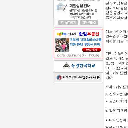
실과
화장실로
현재보다
좋은
같은
공간이
되
물건에
따라서
리노베이션이
건축연수가
짧
이사할
때는
리
다만
,
리노베이
있으며, 내진
또
,
방의 위치
크도
있습니다.
리노베이션
완
니다
.
♣ 리노베이션
1. 신축처럼
실
2. 물건에
따라
3. 같은
지역의
4. 디자인성이
♣ 저가에
빌릴