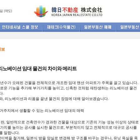
정보
리노베이션 임대 물건의 차이와 메리트
년수가
오래된
건물을
전체적으로
개조한
임대
맨션
·
아파트가
주목을
끌고
있습니다
.
로운
기능을
추가해
부가가치를
높이고,
신축한
것처럼
재탄생하는
리노베이션
물건
다.
와,
리노베이션과
리폼을 끝낸
물건의
장점에
대해
알아보겠습니다.
거주지에서
생활할
수
있는
리노베이션
임대의
매력
이란
,
일반적으로
건축연수가
경과한
건물을
대상으로
기존의
기능
·
성능
이상의
상태로
가치를
높이는
공사를
실시한
물건으로
,
부분적이지
않고
전체적으로
대규모
공사를
를
말합니다
.
막이벽을
철거해
,
일본식
방을
양실로
변경해
방
구조를
바꾸는
경우나
,
유닛
욕실을
욕