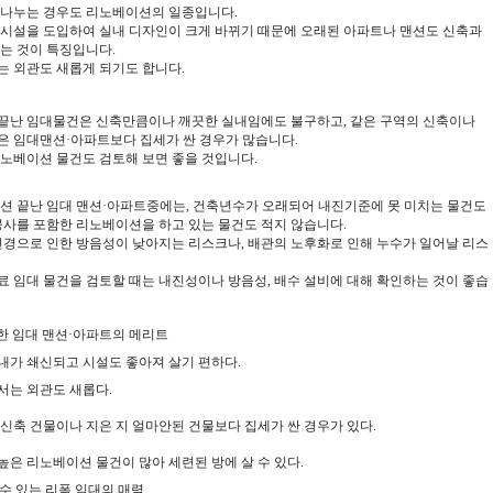
나누는
경우도
리노베이션의
일종입니다
.
시설을
도입하여
실내
디자인이
크게
바뀌기
때문에
오래된
아파트나
맨션도
신축과
는
것이
특징입니다
.
는
외관도
새롭게
되기도 합니다
.
끝난
임대물건은
신축만큼이나
깨끗한
실내임에도
불구하고,
같은
구역의
신축이나
은
임대맨션
·
아파트보다
집세가
싼
경우가
많습니다
.
노베이션
물건도
검토해
보면
좋을
것입니다
.
션
끝난
임대
맨션
·
아파트중에는
,
건축년수가
오래되어 내진기준에 못 미치는
물건도
공사를
포함한
리노베이션을
하고
있는
물건도
적지
않습니다
.
변경으로 인한
방음성이
낮아지는
리스크나
,
배관의
노후화로
인해
누수가
일어날
리스
료
임대
물건을
검토할
때는
내진성이나
방음성
,
배수
설비에
대해
확인하는
것이
좋습
한
임대
맨션
·
아파트의
메리트
내가
쇄신되고
시설도
좋아져
살기
편하다
.
서는
외관도
새롭다.
신축
건물이나
지은 지 얼마안된 건물보다
집세가
싼
경우가
있다.
높은
리노베이션
물건이
많아
세련된
방에
살
수
있다.
수
있는
리폼
임대의
매력