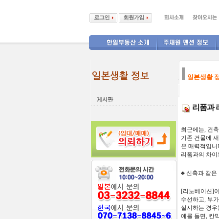
--------------
일본생활 
리폼과 
최근에는
,
건축
기존
건물에
새
은
매력적
입니
리폼과의
차이
♣
신축과
같은
[
리노베이션
]
수선하고,
부가
실시하는
경우
예를
들면
,
칸