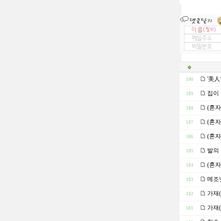
'美人
190
집이 
189
(혼자
188
(혼자
187
(혼자
186
발의 
185
(혼자
184
메조
183
가재(
182
가재(
181