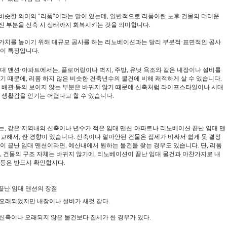
비슷한
의미의
"
리폼
"
이라는
말이
있는데
,
일반적으로
리폼이란
노후
건물의
더러운
진
부분을
신축
시
상태까지
회복시키는
것을
의미합니다
.
가치를
높이기
위해
대규모
공사를
하는
리노베이션과는
달리
부분적
·
표면적인
공사
이
특징입니다
.
대
맨션
·
아파트에서는
,
플로어링이나
벽지
,
주방
,
유닛
욕조와
같은
내장이나
설비를
기
때문에
,
리폼
하지
않은
비슷한
건축년수의
물건에
비해
쾌적하게
살
수
있습니다
.
배관
등의
보이지
않는
부분은
바뀌지
않기
때문에
신축처럼
라이프스타일이나
시대
생활감을
얻기는
어렵다고
할
수
있습니다
.
는
,
같은 지역내의
신축이나 년수가
적은
임대
맨션
·
아파트나
리노베이션
끝난
임대
맨
비교해서
,
싼
경향이
있습니다
.
신축이나
얼마안된 건물은 집세가 비싸서 쉽게 못 결정
이
끝난
임대
맨션이라면
,
예산내에서
원하는
물건을 찾는
경우도 있습니다.
단
,
리폼
,
건물의
구조
자체는
바뀌지
않기에,
리노베이션이
끝난
임대
물건과
마찬가지로
내
등은
반드시
확인합시다
.
끝난
임대
맨션의
장점
오래되었지만
내장이나
설비가
새것 같다.
신축이나 오래되지 않은 물건보다
집세가
싼
경
우가 있다.