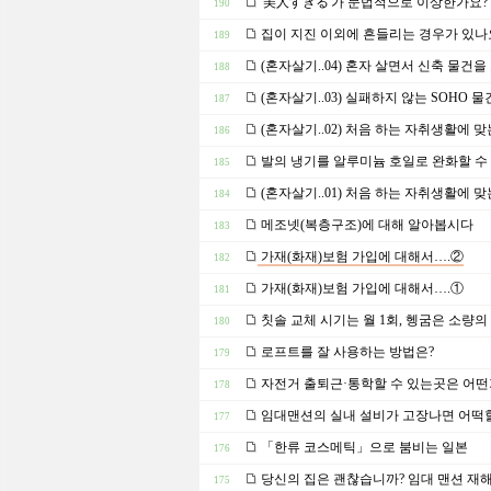
'美人すぎる'가 문법적으로 이상한가요?
190
집이 지진 이외에 흔들리는 경우가 있나
189
(혼자살기..04) 혼자 살면서 신축 물건
188
(혼자살기..03) 실패하지 않는 SOHO 물
187
(혼자살기..02) 처음 하는 자취생활에 맞
186
발의 냉기를 알루미늄 호일로 완화할 수
185
(혼자살기..01) 처음 하는 자취생활에 맞
184
메조넷(복층구조)에 대해 알아봅시다
183
가재(화재)보험 가입에 대해서….②
182
가재(화재)보험 가입에 대해서….①
181
칫솔 교체 시기는 월 1회, 헹굼은 소량의
180
로프트를 잘 사용하는 방법은?
179
자전거 출퇴근·통학할 수 있는곳은 어떤
178
임대맨션의 실내 설비가 고장나면 어떡
177
「한류 코스메틱」으로 붐비는 일본
176
당신의 집은 괜찮습니까? 임대 맨션 재해
175