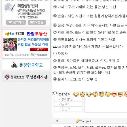
④
가재도구가
야외에
있는
동안
생긴
도난
⑤
반출가재인
자전거
또는
원동기장치자전거
(
총
⑥
전쟁
,
혁명
,
내란
,
기타
이와
유사한
사변
또는
⑦
지진
,
분화
,
또는
이로
인한
쓰나미로 인한 손해
⑧
핵연료물질
방사능
오염에
기인한
사고
□□
보험금
지급
대상에서
제외되는
물품입니다
①
자동차
②
통화
,
유가증권
,
예저금증서
,
인지
,
우표
등
③
귀금속
,
보옥
,
보석
,
서화
,
골동품
,
조각물
및
기
것
(
보험증권에
명기하면
보상됩니다
.)
④
설계서
,
도안
,
증서
,
장부
등