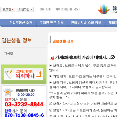
--------------
일본생활 정보
가재(화재)보험 가입에 대해서….②
▶
보험료 : 보험료는 방의 넓이, 구조 등의 조건에 따
입니다.
▶
가입
절차 : 보험 가입 절차는 대부분의 경우 
▶
보험
갱신 : 보험의
갱신은
임대차
계약의
갱신
을
하게
되며
,
그
때마다
보험료가
필요합니다
.
□□
다음과
같이
가재에
피해가
있는
경우이지만,
우가
있습니다
.
①
보험계약자
,
피보험자
또는
이러한
대리인의
②
보험계약자
또는
피보험자가
소유
,
운전하는
③
화재
등
사고
시
가재도구를
분실하거나
도난당