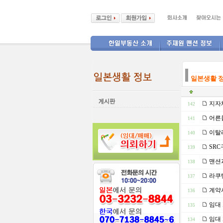
--------------
일본생활 
지자체
142
어른들
141
이탈리
140
SRC
139
맨션
138
라쿠텐
137
계약시
136
임대
135
임대 
134