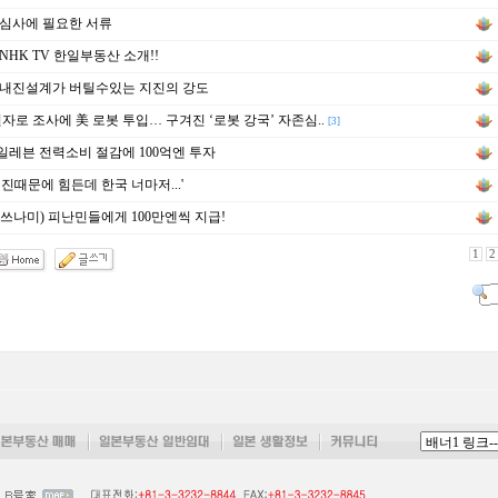
심사에 필요한 서류
NHK TV 한일부동산 소개!!
 내진설계가 버틸수있는 지진의 강도
원자로 조사에 美 로봇 투입… 구겨진 ‘로봇 강국’ 자존심..
[3]
레븐 전력소비 절감에 100억엔 투자
지진때문에 힘든데 한국 너마저...'
쓰나미) 피난민들에게 100만엔씩 지급!
1
2