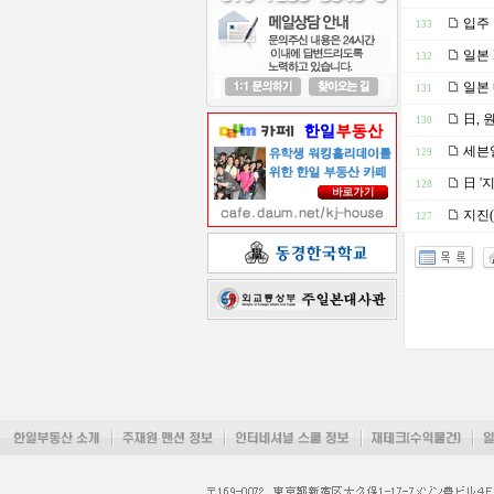
입주 
133
일본 
132
일본
131
日, 
130
세븐일
129
日 '
128
지진(
127