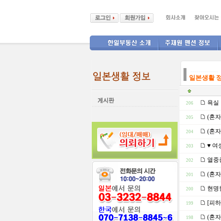
--------------
일본생활 
욕실 
206
(혼자
205
(혼자
204
♥ 여
203
열중증
202
(혼자
201
현명
200
[피하
199
(혼자
198