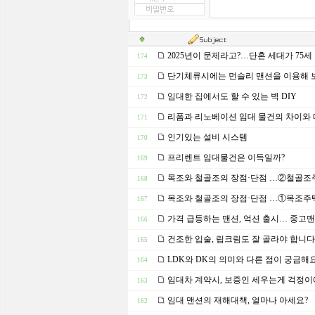
2025년이 문제라고?…단혼 세대가 75세
174
단기체류시에는 먼슬리 맨션을 이용해 
173
임대한 집에서도 할 수 있는 벽 DIY
172
리폼과 리노베이션 임대 물건의 차이와
171
인기있는 설비 시스템
170
프리렌트 임대물건은 이득일까?
169
목조와 철골조의 장점·단점 …②철골조
168
목조와 철골조의 장점·단점 …①목조주
167
가격 급등하는 맨션, 억션 출시… 중고
166
건조한 입술, 립크림도 잘 골라야 합니다
165
LDK와 DK의 의미와 다른 점이 궁금해
164
임대차 계약시, 보증인 세우는게 걱정
163
임대 맨션의 재해대책, 얼마나 아세요?
162