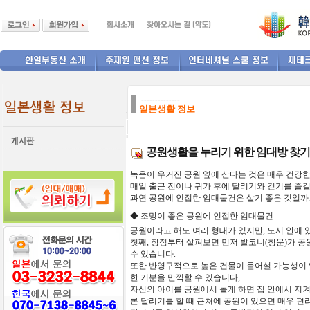
--------------
일본생활 정보
공원생활을 누리기 위한 임대방 찾기
녹음이
우거진
공원
옆에
산다는
것은
매우
건강
매일
출근
전이나
귀가
후에
달리기와
걷기를
즐
과연
공원에
인접한
임대물건은
살기
좋은
것일까
◆
조망이
좋은
공원에
인접한
임대물건
공원이라고
해도
여러
형태가
있지만
,
도시
안에
첫째
,
장점부터
살펴보면
먼저
발코니
(
창문
)
가
공
수
있습니다
.
또한
반영구적으로
높은
건물이
들어설
가능성이
한
기분을
만끽할
수
있습니다
,
자신의
아이를
공원에서
놀게
하면
집
안에서
지
론
달리기를
할
때
근처에
공원이
있으면
매우
편