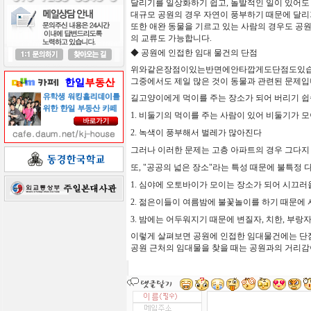
달리기를
일상화하기
쉽고
,
돌발적인
일이
있어도
대규모
공원의
경우
자연이
풍부하기
때문에
달리
또한
애완
동물을
기르고
있는
사람의
경우도
공
의
교류도
가능합니다
.
◆
공원에
인접한
임대
물건의
단점
위와같은장점이있는반면에안타깝게도단점도있
그중에서도
제일
많은
것이
동물과
관련된
문제입
길고양이에게
먹이를
주는
장소가
되어
버리기 쉽
1. 비둘기의
먹이를
주는
사람이
있어
비둘기가
모
2. 녹색이
풍부해서
벌레가
많아진다
그러나 이러한 문제는 고층 아파트의 경우 그다지
또, "공공의 넓은 장소"라는 특성 때문에 불특정
1. 심야에
오토바이가
모이는
장소가
되어
시끄러울
2. 젊은이들이
여름밤에
불꽃놀이를
하기
때문에
3. 밤에는
어두워지기
때문에
변질자
,
치한
,
부랑
이렇게
살펴보면
공원에
인접한
임대물건에는
단
공원
근처의
임대물을
찾을
때는
공원과의
거리감