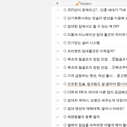
2025년이 문제라고?…단혼 세대가 75세
174
단기체류시에는 먼슬리 맨션을 이용해 
173
임대한 집에서도 할 수 있는 벽 DIY
172
리폼과 리노베이션 임대 물건의 차이와
171
인기있는 설비 시스템
170
프리렌트 임대물건은 이득일까?
169
목조와 철골조의 장점·단점 …②철골조
168
목조와 철골조의 장점·단점 …①목조주
167
가격 급등하는 맨션, 억션 출시… 중고
166
건조한 입술, 립크림도 잘 골라야 합니다
165
LDK와 DK의 의미와 다른 점이 궁금해
164
임대차 계약시, 보증인 세우는게 걱정
163
임대 맨션의 재해대책, 얼마나 아세요?
162
애완동물의 등록 절차
161
벌레의 침입을 피하려면 어떻게 해야 할
160