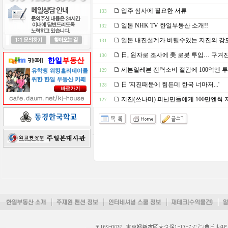
입주 심사에 필요한 서류
133
일본 NHK TV 한일부동산 소개!!
132
일본 내진설계가 버틸수있는 지진의 강
131
日, 원자로 조사에 美 로봇 투입… 구겨진 
130
세븐일레븐 전력소비 절감에 100억엔 
129
日 '지진때문에 힘든데 한국 너마저...'
128
지진(쓰나미) 피난민들에게 100만엔씩 
127