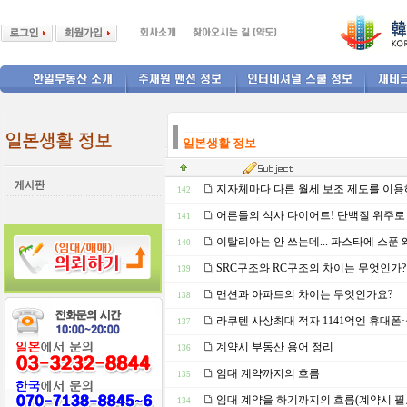
--------------
일본생활 정보
지자체마다 다른 월세 보조 제도를 이용
142
어른들의 식사 다이어트! 단백질 위주로 
141
이탈리아는 안 쓰는데... 파스타에 스푼 
140
SRC구조와 RC구조의 차이는 무엇인가?
139
맨션과 아파트의 차이는 무엇인가요?
138
라쿠텐 사상최대 적자 1141억엔 휴대폰
137
계약시 부동산 용어 정리
136
임대 계약까지의 흐름
135
임대 계약을 하기까지의 흐름(계약시 필
134