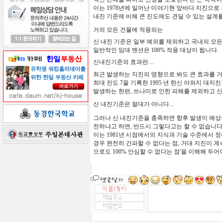
이는
1978
년에
일어난
미야기현
앞바다
지진으로
내진
기준에
비해
큰
진도에도
견딜
수
있는
설계
거의 모든 건물에 적용되는
신
내진
기준은
일부
예외를
제외하고
국내의
모
일반적인
임대
맨션은
100%
적용
대상이
됩니다
.
신내진기준의
효과란…
최근 발생하는 지진의
영향으로
봐도
큰
효과를
최대
진도
7
을
기록한
1995
년
한신
아와지
대지진
발생하는
한편
,
쓰나미로
인한
피해를
제외하고
신
신 내진기준은
절대가
아니다...
그러나
신 내진기준을
충족하면
향후
발생이
예상
전하냐고
하면,
반드시
그렇다고는
할
수
없습니
이는
1981
년
시점에서의
지식과
기술
수준에서
정
경우
완전히
간파할
수
없다는
점
,
거대
지진이
계
으로도
100%
안심할
수
없다는
점
'
을
이해해
두어