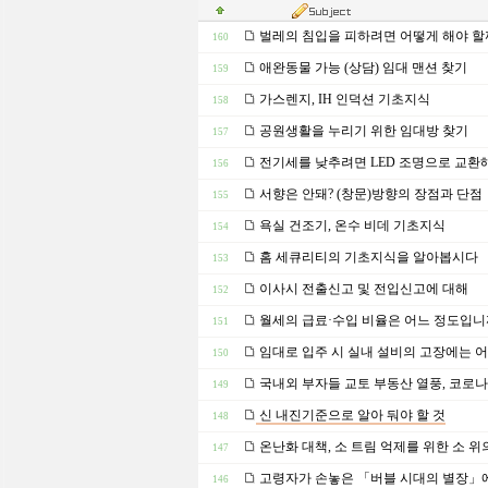
벌레의 침입을 피하려면 어떻게 해야 할
160
애완동물 가능 (상담) 임대 맨션 찾기
159
가스렌지, IH 인덕션 기초지식
158
공원생활을 누리기 위한 임대방 찾기
157
전기세를 낮추려면 LED 조명으로 교환
156
서향은 안돼? (창문)방향의 장점과 단점
155
욕실 건조기, 온수 비데 기초지식
154
홈 세큐리티의 기초지식을 알아봅시다
153
이사시 전출신고 및 전입신고에 대해
152
월세의 급료·수입 비율은 어느 정도입니
151
임대로 입주 시 실내 설비의 고장에는 
150
국내외 부자들 교토 부동산 열풍, 코로
149
신 내진기준으로 알아 둬야 할 것
148
온난화 대책, 소 트림 억제를 위한 소 위의
147
고령자가 손놓은 「버블 시대의 별장」
146