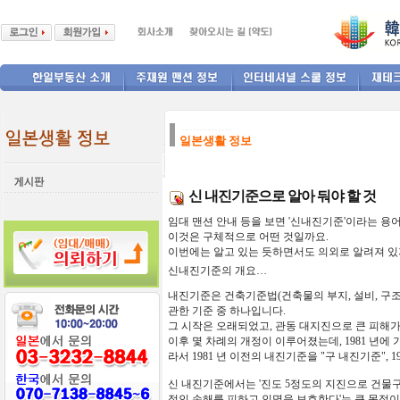
--------------
일본생활 정보
신 내진기준으로 알아 둬야 할 것
임대
맨션
안내
등을 보면
'
신내진기준
'
이라는
용
이것은
구체적으로
어떤
것일까요
.
이번에는
알고
있는
듯하면서도
의외로
알려져
있
신내진기준의
개요…
내진기준은
건축기준법
(
건축물의
부지
,
설비
,
구
관한
기준
중
하나입니다
.
그
시작은
오래되었고
,
관동
대지진으로
큰
피해
이후
몇
차례의
개정이
이루어졌는데
, 1981
년에
라서
1981
년
이전의
내진기준을
"
구
내진기준
", 
신 내진기준에서는
'
진도
5
정도의
지진으로
건물
적인
손해를
피하고
인명을
보호한다
'
는
큰
목적이